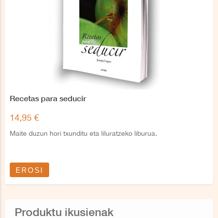
Recetas para seducir
14,95 €
Maite duzun hori txunditu eta liluratzeko liburua.
EROSI
Produktu ikusienak