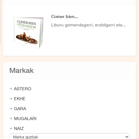
Comer bien...
Liburu gomendagarri, erabilgarri eta...
Markak
ASTERO
EKHE
GARA
MUGALARI
NAIZ