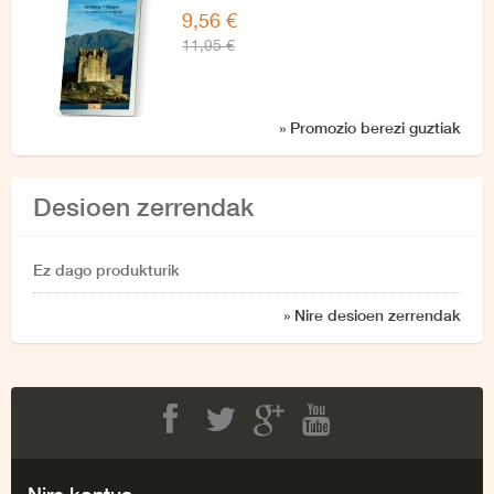
9,56 €
11,95 €
» Promozio berezi guztiak
Desioen zerrendak
Ez dago produkturik
» Nire desioen zerrendak
Facebook
Twitter
Google+
Youtube