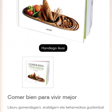
Handiago ikusi
Comer bien para vivir mejor
Liburu gomendagarri, erabilgarri eta beharrezkoa guztiontzat