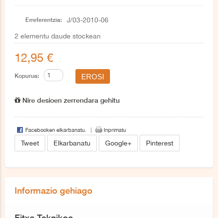
Erreferentzia:
J/03-2010-06
2
elementu daude stockean
12,95 €
Kopurua:
Nire desioen zerrendara gehitu
Facebooken elkarbanatu.
Inprimatu
Tweet
Elkarbanatu
Google+
Pinterest
Informazio gehiago
Fitxa Teknikoa