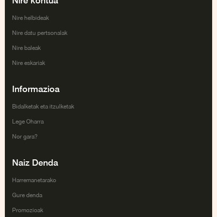
Nire kontua
Nire helbideak
Nire datu pertsonalak
Nire baleak
Nire eskariak
Informazioa
Bidalketak eta itzulketak
Lege Oharra
Nor gara?
Naiz Denda
Harremanetarako
Gure denda
Promozioak