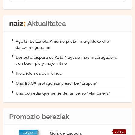
Aktualitatea
Agoitz, Leitza eta Amurrio jaietan murgilduko dira
datozen egunetan
Donostia dispara su Aste Nagusia más madrugadora
con buen pie y mejor ritmo
Inoiz ixten ez den leihoa
Charli XCX protagoniza y escribe 'Erupcja'
Una comedia que se ríe del universo 'Manosfera'
Promozio bereziak
-20%
Guía de Escocia