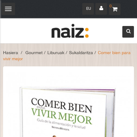
0
EU
Navegación
Toggle
Hasiera
>
Gourmet
>
Liburuak
>
Sukaldaritza
>
Comer bien para
vivir mejor