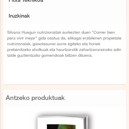
Iruzkinak
Silvana Huegun nutrizionistak aurkezten duen "Comer bien
para vivir mejor" gida osatua da, elikagai erabilenen propietate
nutrizionalak, gaixotasunei aurre egiteko eta horiek
prebenitzeko aholkuak eta haurtzarotik zahartzarorainoko adin
talde guztientzako gomendioak biltzen dituena.
Antzeko produktuak