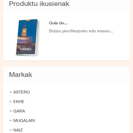
Produktu ikusienak
Guía de...
Bidaia planifikatzeko edo etxean...
Markak
ASTERO
EKHE
GARA
MUGALARI
NAIZ