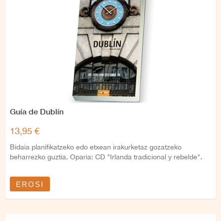
Guía de Dublín
13,95 €
Bidaia planifikatzeko edo etxean irakurketaz gozatzeko
beharrezko guztia. Oparia: CD "Irlanda tradicional y rebelde".
EROSI