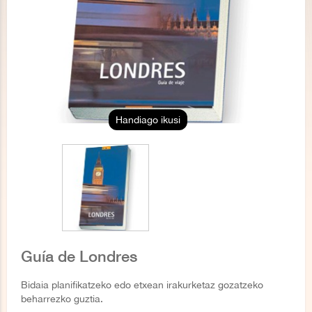
Handiago ikusi
Guía de Londres
Bidaia planifikatzeko edo etxean irakurketaz gozatzeko
beharrezko guztia.