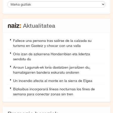
Aktualitatea
Fallece una persona tras salirse de la calzada su
turismo en Gasteiz y chocar con una valla
Orio izan da azkarrena Hondarribian eta lidertza
sendotu du
Arraun Lagunak-ek loria dastatzen jarraitzen du,
hamabigarren bandera eskuratu ondoren
Un incendio afecta al monte en la sierra de Elgea
Bizkaibus incorporará líneas nocturnas los fines de
semana para conectar zonas sin tren