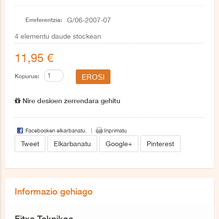
Erreferentzia:
G/06-2007-07
4
elementu daude stockean
11,95 €
Kopurua:
Nire desioen zerrendara gehitu
Facebooken elkarbanatu.
Inprimatu
Tweet
Elkarbanatu
Google+
Pinterest
Informazio gehiago
Fitxa Teknikoa