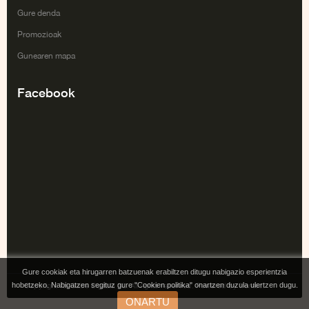
Gure denda
Promozioak
Gunearen mapa
Facebook
Gure cookiak eta hirugarren batzuenak erabiltzen ditugu nabigazio esperientzia
hobetzeko. Nabigatzen segituz gure "Cookien politika" onartzen duzula ulertzen dugu.
Copyright Tai Gabe Digitala SL. All rights reserved. Powered by Irontec.
ONARTU