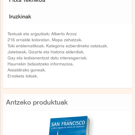
Iruzkinak
Testuak eta argazkiak: Alberto Arzoz
216 orrialde koloretan. Mapa zehatzak.
Toki enblematikoak. Kategoria ezberdineko ostatuak.
Jatetxeak. Gizarte eta historia alderdiak.
Gay eta lesbianentzat datu interesgarriak.
Haurrekin bidaiatzeko informazioa.
Aisialdirako guneak.
Erosketa tokiak.
Antzeko produktuak