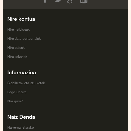
Facebook
Twitter
Google+
Youtube
Nire kontua
Nire helbideak
Nire datu pertsonalak
Nire baleak
Nire eskariak
Informazioa
Bidalketak eta itzulketak
Lege Oharra
Nor gara?
Naiz Denda
Harremanetarako