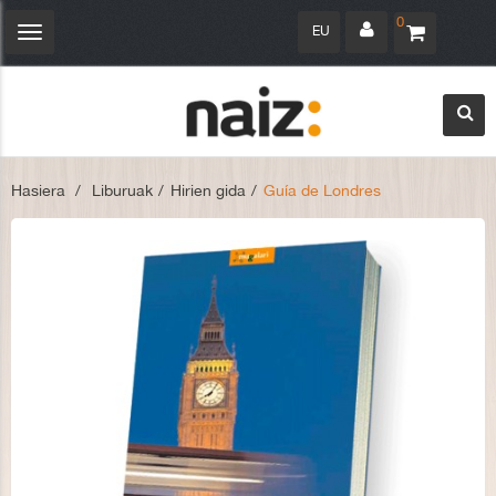
0
EU
Navegación
Toggle
Hasiera
>
Liburuak
>
Hirien gida
>
Guía de Londres