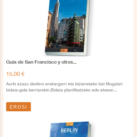
Guía de San Francisco y otros...
15,00 €
Aurki ezazu destino erakargarri eta bizienetako bat Mugalari
bidaia-gida berriarekin.Bidaia planifikatzeko edo etxean...
EROSI