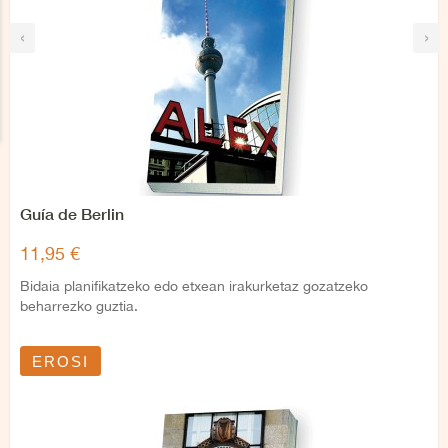
‹
›
Guía de Berlin
11,95 €
Bidaia planifikatzeko edo etxean irakurketaz gozatzeko
beharrezko guztia.
EROSI