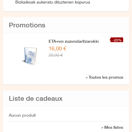
Bizkaikoak aukeratu dituztenen kopurua
Promotions
-20%
ETA-ren zuzendaritzarekin
16,00 €
azken elkarrizketa
20,00 €
» Toutes les promos
Liste de cadeaux
Aucun produit
» Mes listes