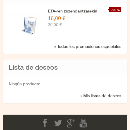
-20%
ETA-ren zuzendaritzarekin
16,00 €
azken elkarrizketa
20,00 €
» Todas los promociones especiales
Lista de deseos
Ningún producto
» Mis listas de deseos