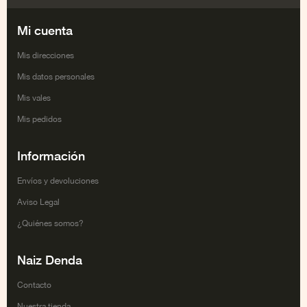
Facebook
Twitter
Google+
Youtube
Mi cuenta
Mis direcciones
Mis datos personales
Mis vales
Mis pedidos
Información
Envíos y devoluciones
Aviso Legal
¿Quiénes somos?
Naiz Denda
Contacto
Nuestra tienda