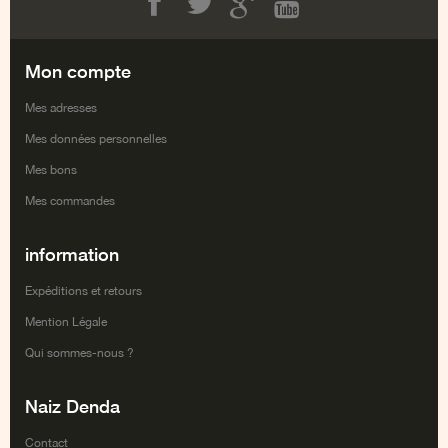
Facebook
Twitter
Google+
Youtube
Mon compte
Mes adresses
Mes données personnelles
Mes bons
Mes commandes
information
Expéditions et retours
Mention Légale
Qui sommes-nous ?
Naiz Denda
Contact