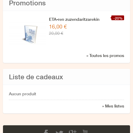
Promotions
-20%
ETA-ren zuzendaritzarekin
16,00 €
azken elkarrizketa
20,00 €
» Toutes les promos
Liste de cadeaux
Aucun produit
» Mes listes