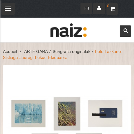
0
FR
Navigation
bascule
Accueil
>
ARTE GARA
>
Serigrafia originalak
>
Lote Lazkano-
Sistiaga-Jauregi-Lekue-Etxebarria