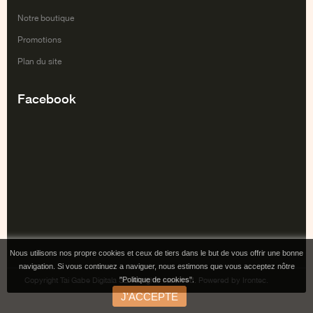
Notre boutique
Promotions
Plan du site
Facebook
Nous utilisons nos propre cookies et ceux de tiers dans le but de vous offrir une bonne
navigation. Si vous continuez a naviguer, nous estimons que vous acceptez nôtre
"Politique de cookies".
Copyright Tai Gabe Digitala SL. All rights reserved. Powered by Irontec.
J'ACCEPTE