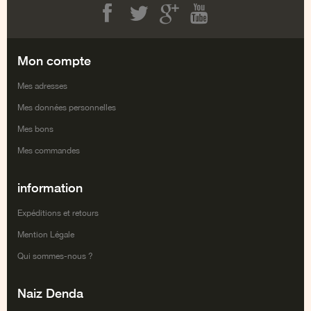
Facebook
Twitter
Google+
Youtube
Mon compte
Mes adresses
Mes données personnelles
Mes bons
Mes commandes
information
Expéditions et retours
Mention Légale
Qui sommes-nous ?
Naiz Denda