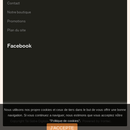
Contact
Notre boutique
Promotions
Plan du site
Facebook
Nous utilisons nos propre cookies et ceux de tiers dans le but de vous offrir une bonne
navigation. Si vous continuez a naviguer, nous estimons que vous acceptez nôtre
"Politique de cookies".
Copyright Tai Gabe Digitala SL. All rights reserved. Powered by Irontec.
J'ACCEPTE