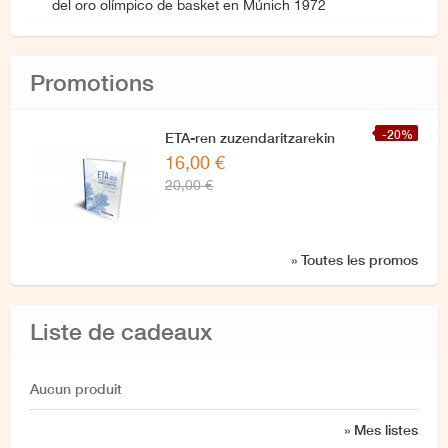
del oro olímpico de basket en Múnich 1972
Promotions
-20%
ETA-ren zuzendaritzarekin
16,00 €
azken elkarrizketa
20,00 €
» Toutes les promos
Liste de cadeaux
Aucun produit
» Mes listes