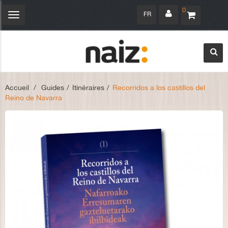
0
FR
Navigation
bascule
Accueil
>
Guides
>
Itinéraires
>
Recorridos a los castillos del
Reino de Navarra