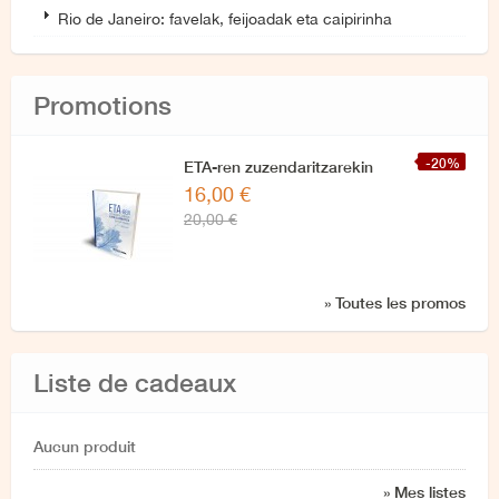
Rio de Janeiro: favelak, feijoadak eta caipirinha
Promotions
-20%
ETA-ren zuzendaritzarekin
16,00 €
azken elkarrizketa
20,00 €
» Toutes les promos
Liste de cadeaux
Aucun produit
» Mes listes