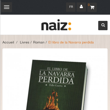
0
FR
Navigation
bascule
Accueil
>
Livres
>
Roman
>
El libro de la Navarra perdida