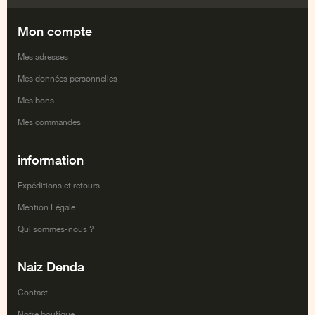
Facebook
Twitter
Google+
Youtube
Mon compte
Mes adresses
Mes données personnelles
Mes bons
Mes commandes
information
Expéditions et retours
Mention Légale
Qui sommes-nous ?
Naiz Denda
Contact
Notre boutique