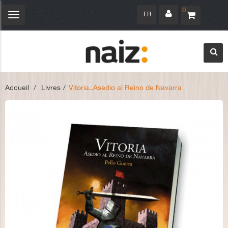
0
FR
Navigation
bascule
Accueil
>
Livres
>
Vitoria..Asedio al Reino de Navarra