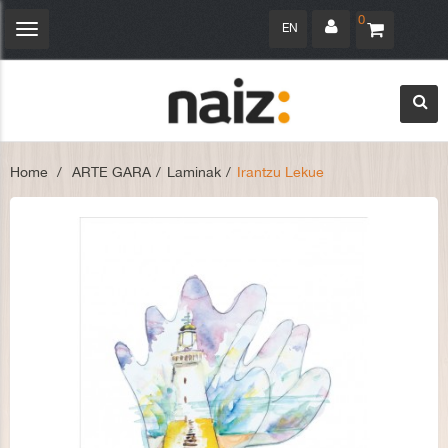
0
EN
Toggle
navigation
Home
>
ARTE GARA
>
Laminak
>
Irantzu Lekue