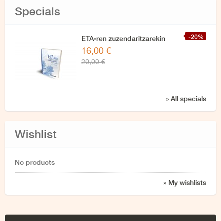
Specials
-20%
ETA-ren zuzendaritzarekin
16,00 €
azken elkarrizketa
20,00 €
» All specials
Wishlist
No products
» My wishlists