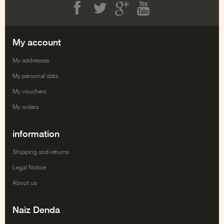
Facebook
Twitter
Google+
Youtube
My account
My addresses
My personal data
My vouchers
My orders
information
Shipping and returns
Legal Notice
About us
Naiz Denda