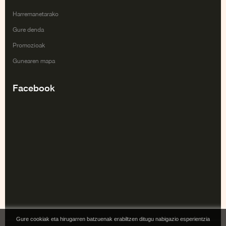
Harremanetarako
Gure denda
Promozioak
Gunearen mapa
Facebook
Gure cookiak eta hirugarren batzuenak erabiltzen ditugu nabigazio esperientzia