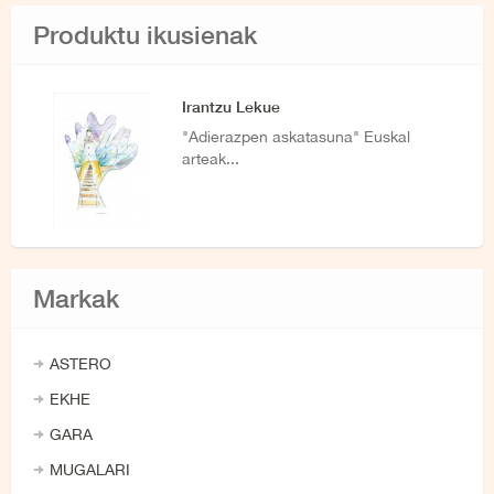
Produktu ikusienak
Irantzu Lekue
"Adierazpen askatasuna" Euskal
arteak...
Markak
ASTERO
EKHE
GARA
MUGALARI