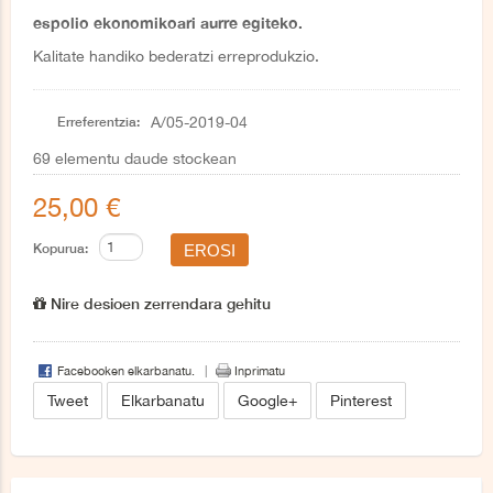
espolio ekonomikoari aurre egiteko.
Kalitate handiko bederatzi erreprodukzio.
Erreferentzia:
A/05-2019-04
69
elementu daude stockean
25,00 €
Kopurua:
Nire desioen zerrendara gehitu
Facebooken elkarbanatu.
Inprimatu
Tweet
Elkarbanatu
Google+
Pinterest