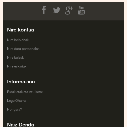
Facebook
Twitter
Google+
Youtube
Nire kontua
Nire helbideak
Nire datu pertsonalak
Nire baleak
Nire eskariak
Informazioa
Bidalketak eta itzulketak
Lege Oharra
Nor gara?
Naiz Denda