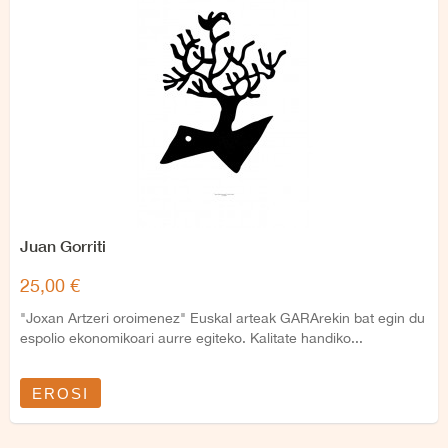
Juan Gorriti
25,00 €
"Joxan Artzeri oroimenez" Euskal arteak GARArekin bat egin du
espolio ekonomikoari aurre egiteko. Kalitate handiko...
EROSI