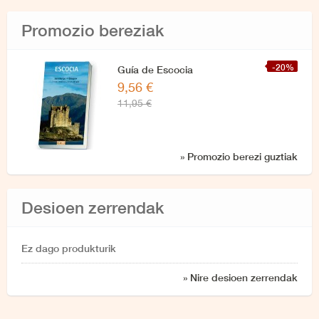
Promozio bereziak
-20%
Guía de Escocia
9,56 €
11,95 €
» Promozio berezi guztiak
Desioen zerrendak
Ez dago produkturik
» Nire desioen zerrendak