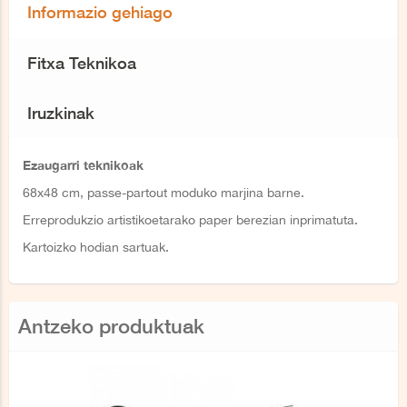
Informazio gehiago
Fitxa Teknikoa
Iruzkinak
Ezaugarri teknikoak
68x48 cm, passe-partout moduko marjina barne.
Erreprodukzio artistikoetarako paper berezian inprimatuta.
Kartoizko hodian sartuak.
Antzeko produktuak