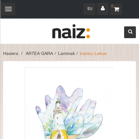
0
EU
Navegación
Toggle
Hasiera
>
ARTEA GARA
>
Laminak
>
Irantzu Lekue