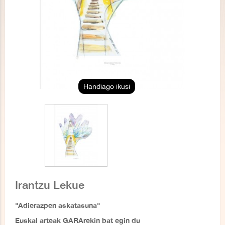
Handiago ikusi
Irantzu Lekue
"Adierazpen askatasuna"
Euskal arteak GARArekin bat egin du