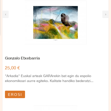
‹
›
Gonzalo Etxebarria
25,00 €
"Arkadia" Euskal arteak GARArekin bat egin du espolio
ekonomikoari aurre egiteko. Kalitate handiko bederatzi...
EROSI