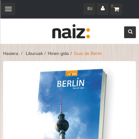
0
EU
Navegación
Toggle
Hasiera
>
Liburuak
>
Hirien gida
>
Guía de Berlin