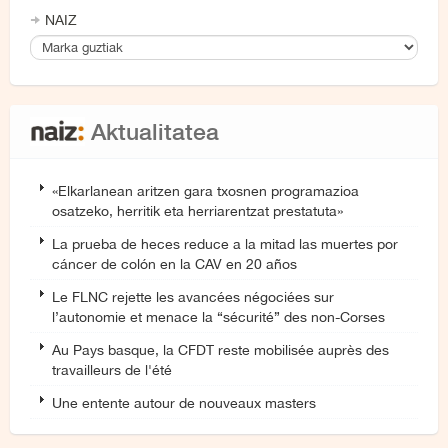
NAIZ
Aktualitatea
«Elkarlanean aritzen gara txosnen programazioa
osatzeko, herritik eta herriarentzat prestatuta»
La prueba de heces reduce a la mitad las muertes por
cáncer de colón en la CAV en 20 años
Le FLNC rejette les avancées négociées sur
l’autonomie et menace la “sécurité” des non-Corses
Au Pays basque, la CFDT reste mobilisée auprès des
travailleurs de l'été
Une entente autour de nouveaux masters