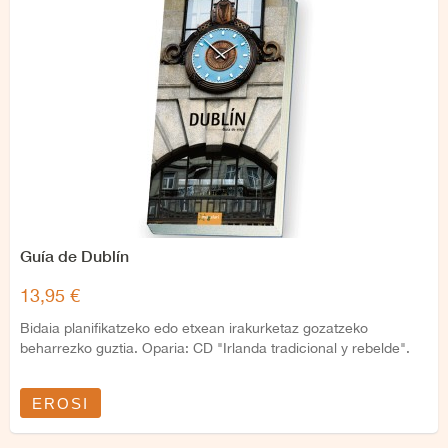
Guía de Dublín
13,95 €
Bidaia planifikatzeko edo etxean irakurketaz gozatzeko
beharrezko guztia. Oparia: CD "Irlanda tradicional y rebelde".
EROSI