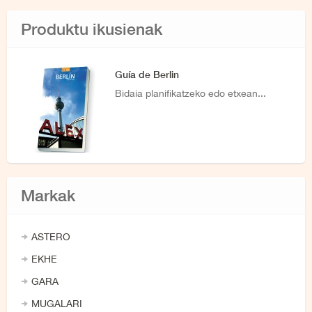
Produktu ikusienak
Guía de Berlin
Bidaia planifikatzeko edo etxean...
Markak
ASTERO
EKHE
GARA
MUGALARI