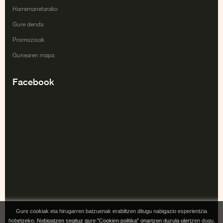
Harremanetarako
Gure denda
Promozioak
Gunearen mapa
Facebook
Gure cookiak eta hirugarren batzuenak erabiltzen ditugu nabigazio esperientzia
hobetzeko. Nabigatzen segituz gure "Cookien politika" onartzen duzula ulertzen dugu.
Copyright Tai Gabe Digitala SL. All rights reserved. Powered by Irontec.