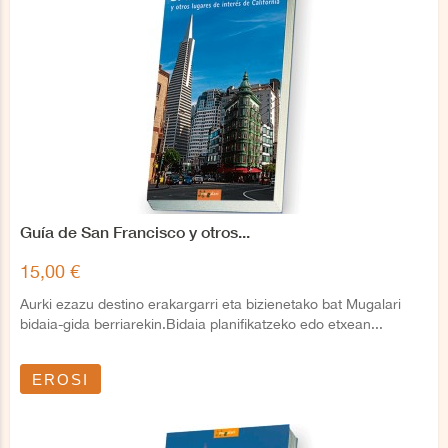
Guía de San Francisco y otros...
15,00 €
Aurki ezazu destino erakargarri eta bizienetako bat Mugalari
bidaia-gida berriarekin.Bidaia planifikatzeko edo etxean...
EROSI