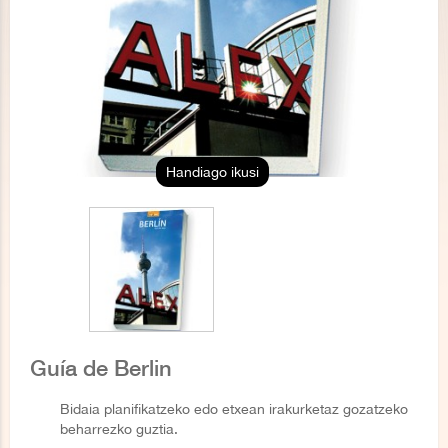
Handiago ikusi
Guía de Berlin
Bidaia planifikatzeko edo etxean irakurketaz gozatzeko
beharrezko guztia.