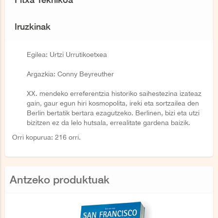
Iruzkinak
Egilea: Urtzi Urrutikoetxea
Argazkia: Conny Beyreuther
XX. mendeko erreferentzia historiko saihestezina izateaz
gain, gaur egun hiri kosmopolita, ireki eta sortzailea den
Berlin bertatik bertara ezagutzeko. Berlinen, bizi eta utzi
bizitzen ez da lelo hutsala, errealitate gardena baizik.
Orri kopurua: 216 orri.
Antzeko produktuak