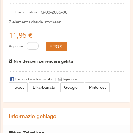
Erreferentzia:
G/08-2005-06
7
elementu daude stockean
11,95 €
Kopurua:
Nire desioen zerrendara gehitu
Facebooken elkarbanatu.
Inprimatu
Tweet
Elkarbanatu
Google+
Pinterest
Informazio gehiago
Fitxa Teknikoa