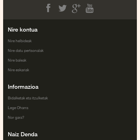
Facebook
Twitter
Google+
Youtube
Nire kontua
Nire helbideak
Nire datu pertsonalak
Nire baleak
Nire eskariak
Informazioa
Bidalketak eta itzulketak
Lege Oharra
Nor gara?
Naiz Denda