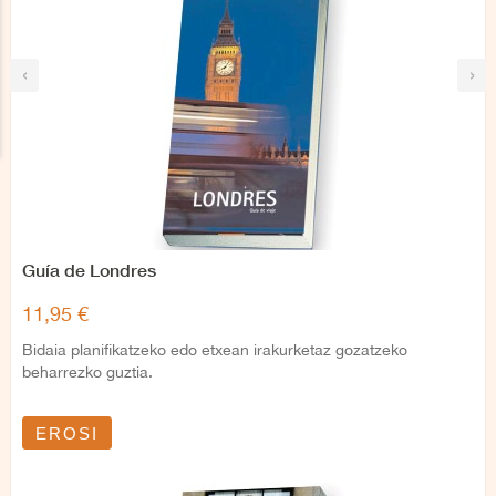
‹
›
Guía de Londres
11,95 €
Bidaia planifikatzeko edo etxean irakurketaz gozatzeko
beharrezko guztia.
EROSI