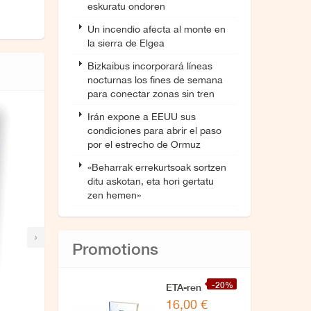
eskuratu ondoren
Un incendio afecta al monte en
la sierra de Elgea
Bizkaibus incorporará líneas
nocturnas los fines de semana
para conectar zonas sin tren
Irán expone a EEUU sus
condiciones para abrir el paso
por el estrecho de Ormuz
«Beharrak errekurtsoak sortzen
ditu askotan, eta hori gertatu
zen hemen»
›
Promotions
-20%
ETA-ren
16,00 €
zuzendaritzarekin