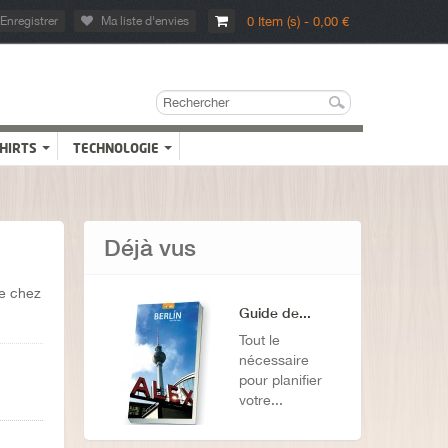
Enregistrer
Ma liste d'envies
0 Item (s) - 0,00 €
SHIRTS
TECHNOLOGIE
Déjà vus
re chez
Guide de...
Tout le
nécessaire
pour planifier
votre...