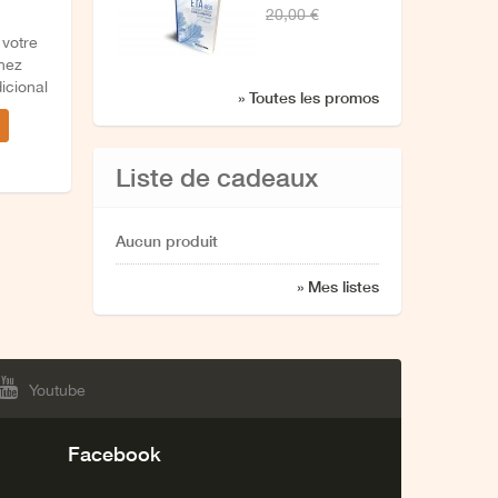
20,00 €
azken
 votre
elkarrizketa
chez
icional
» Toutes les promos
Liste de cadeaux
Aucun produit
» Mes listes
Youtube
Facebook