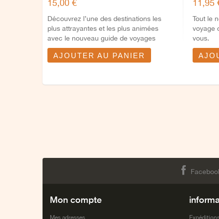
15,00 €
11,95 
Découvrez l’une des destinations les
Tout le 
plus attrayantes et les plus animées
voyage o
avec le nouveau guide de voyages
vous.
Mugalari....
AJOUTER AU PANIER
AJO
Faceboo
Mon compte
informa
Mes adresses
Expéditions