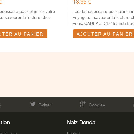
€
13,95 €
nécessaire pour planifier votre
Tout le nécessaire pour planifier
u savourer la lecture chez
voyage ou savourer la lecture 
vous. CADEAU: CD "Irlanda trad
y...
UTER AU PANIER
AJOUTER AU PANIER
k
Twitter
Google+
tion
Naiz Denda
 et retours
Contact