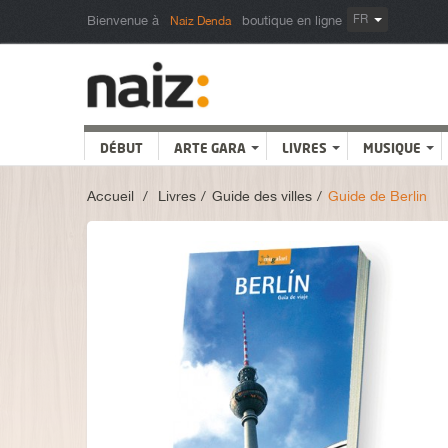
FR
Bienvenue à
boutique en ligne
Naiz Denda
DÉBUT
ARTE GARA
LIVRES
MUSIQUE
Accueil
>
Livres
>
Guide des villes
>
Guide de Berlin