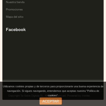
Nuestra tienda
Promociones
Mapa del sitio
Facebook
Utilizamos cookies propias y de terceros para proporcionarte una buena experiencia de
navegación. Si sigues navegando, entendemos que aceptas nuestra "Política de
cookies".
Copyright Tai Gabe Digitala SL. All rights reserved. Powered by Irontec.
ACEPTAR