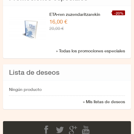
-20%
ETA-ren zuzendaritzarekin
16,00 €
azken elkarrizketa
20,00 €
» Todas los promociones especiales
Lista de deseos
Ningún producto
» Mis listas de deseos