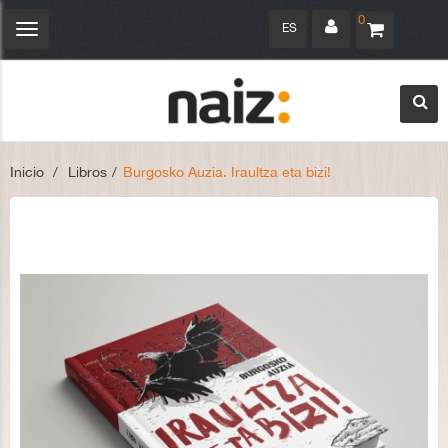
0
ES
Navegación
Toggle
Inicio
>
Libros
>
Burgosko Auzia. Iraultza eta bizi!