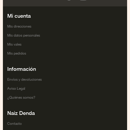
Facebook
Twitter
Google+
Youtube
Mi cuenta
Mis direcciones
Mis datos personales
Mis vales
Mis pedidos
Información
Envíos y devoluciones
Aviso Legal
¿Quiénes somos?
Naiz Denda
Contacto