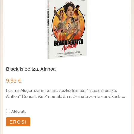
Black is beltza. Ainhoa
9,95 €
Fermin Muguruzaren animaziozko film bat "Black is beltza.
Ainhoa" Donostiako Zinemaldian estreinatu zen iaz arrakasta...
Alderatu
EROSI