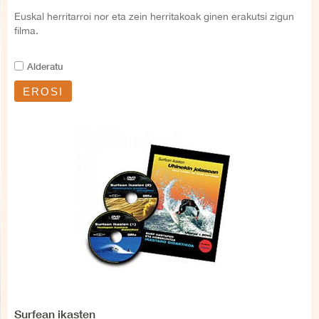
Euskal herritarroi nor eta zein herritakoak ginen erakutsi zigun
filma.
Alderatu
EROSI
Surfean ikasten