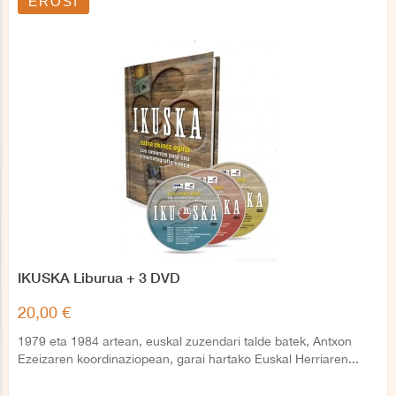
EROSI
IKUSKA Liburua + 3 DVD
20,00 €
1979 eta 1984 artean, euskal zuzendari talde batek, Antxon
Ezeizaren koordinaziopean, garai hartako Euskal Herriaren...