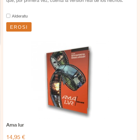
que, por primera vez, cuenta la versión real de los hechos.
Alderatu
EROSI
Ama lur
14,95 €