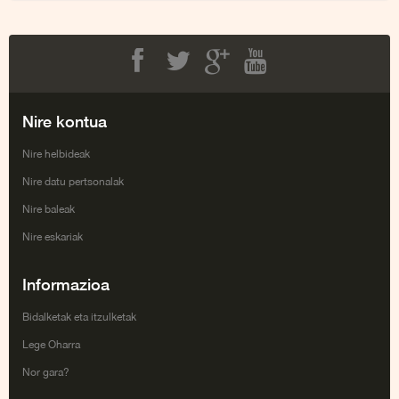
Facebook
Twitter
Google+
Youtube
Nire kontua
Nire helbideak
Nire datu pertsonalak
Nire baleak
Nire eskariak
Informazioa
Bidalketak eta itzulketak
Lege Oharra
Nor gara?