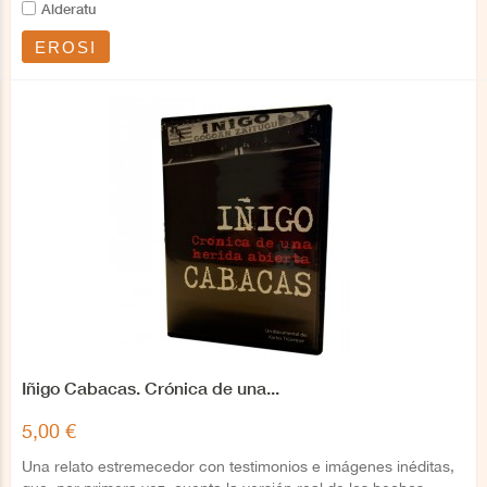
Alderatu
EROSI
Iñigo Cabacas. Crónica de una...
5,00 €
Una relato estremecedor con testimonios e imágenes inéditas,