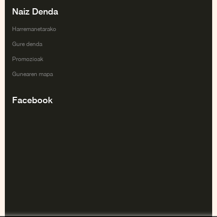
Naiz Denda
Harremanetarako
Gure denda
Promozioak
Gunearen mapa
Facebook