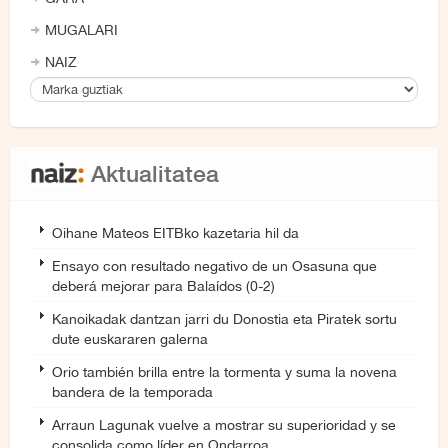
MUGALARI
NAIZ
Aktualitatea
Oihane Mateos EITBko kazetaria hil da
Ensayo con resultado negativo de un Osasuna que
deberá mejorar para Balaídos (0-2)
Kanoikadak dantzan jarri du Donostia eta Piratek sortu
dute euskararen galerna
Orio también brilla entre la tormenta y suma la novena
bandera de la temporada
Arraun Lagunak vuelve a mostrar su superioridad y se
consolida como líder en Ondarroa