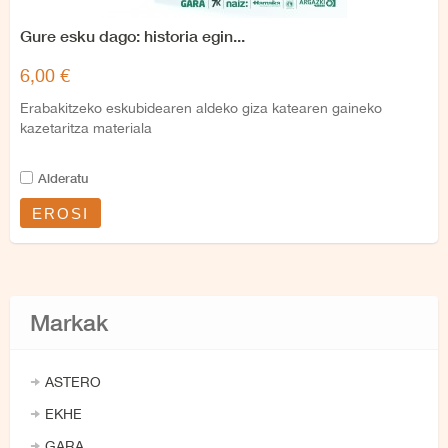
Gure esku dago: historia egin...
6,00 €
Erabakitzeko eskubidearen aldeko giza katearen gaineko
kazetaritza materiala
Alderatu
EROSI
Markak
ASTERO
EKHE
GARA