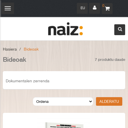
0
EU
Navegación
Toggle
Hasiera
>
Bideoak
Bideoak
7 produktu daude
Dokumentalen zerrenda