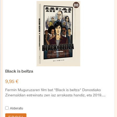
Black is beltza
9,95 €
Fermin Muguruzaren film bat "Black is beltza" Donostiako
Zinemaldian estreinatu zen iaz arrakasta handiz, eta 2019....
Alderatu