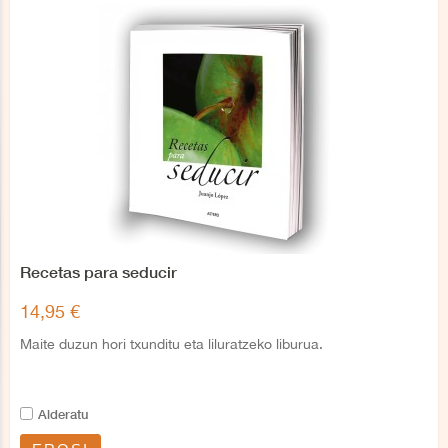
Recetas para seducir
14,95 €
Maite duzun hori txunditu eta liluratzeko liburua.
Alderatu