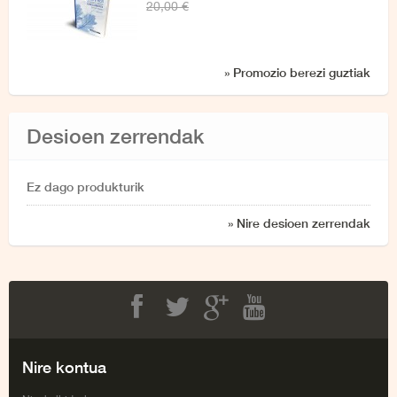
20,00 €
» Promozio berezi guztiak
Desioen zerrendak
Ez dago produkturik
» Nire desioen zerrendak
Facebook
Twitter
Google+
Youtube
Nire kontua