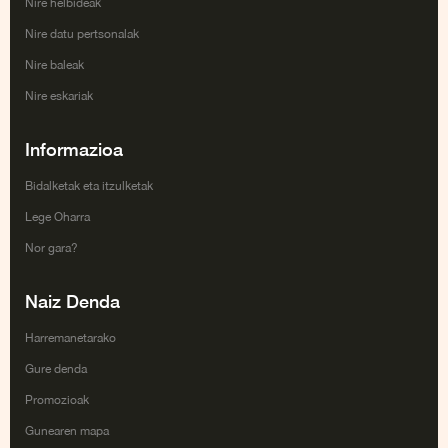
Nire helbideak
Nire datu pertsonalak
Nire baleak
Nire eskariak
Informazioa
Bidalketak eta itzulketak
Lege Oharra
Nor gara?
Naiz Denda
Harremanetarako
Gure denda
Promozioak
Gunearen mapa