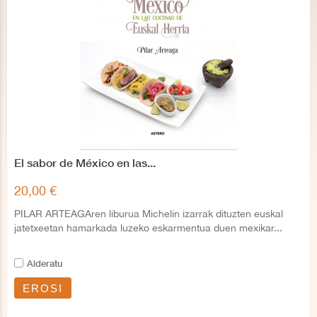
El sabor de México en las...
20,00 €
PILAR ARTEAGAren liburua Michelin izarrak dituzten euskal
jatetxeetan hamarkada luzeko eskarmentua duen mexikar...
Alderatu
EROSI