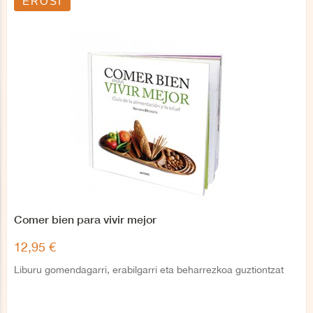
EROSI
Comer bien para vivir mejor
12,95 €
Liburu gomendagarri, erabilgarri eta beharrezkoa guztiontzat