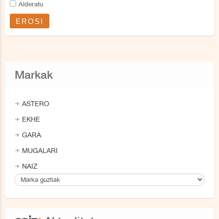
Alderatu
EROSI
Markak
ASTERO
EKHE
GARA
MUGALARI
NAIZ