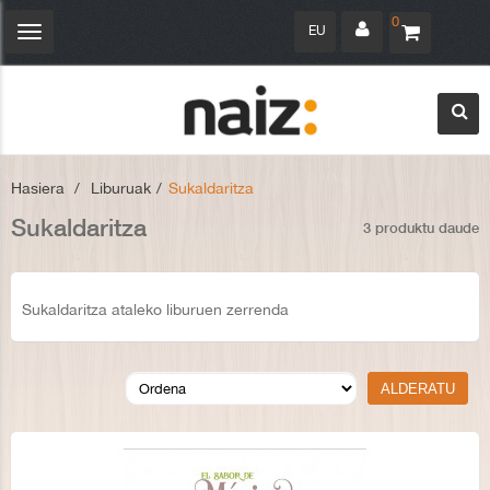
0
EU
Navegación
Toggle
Hasiera
>
Liburuak
>
Sukaldaritza
Sukaldaritza
3 produktu daude
Sukaldaritza ataleko liburuen zerrenda