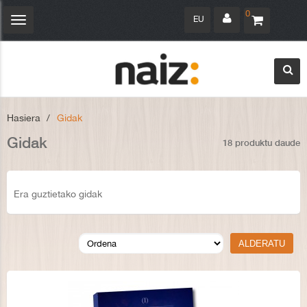
0
EU
Navegación
Toggle
Hasiera
>
Gidak
Gidak
18 produktu daude
Era guztietako gidak