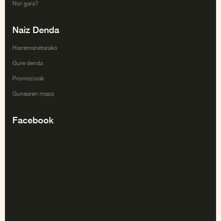
Nor gara?
Naiz Denda
Harremanetarako
Gure denda
Promozioak
Gunearen mapa
Facebook