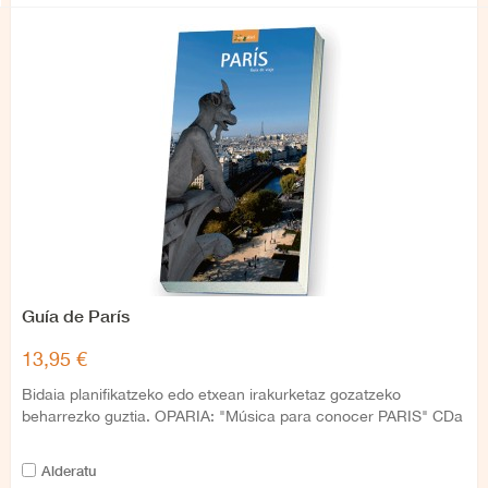
Guía de París
13,95 €
Bidaia planifikatzeko edo etxean irakurketaz gozatzeko
beharrezko guztia. OPARIA: "Música para conocer PARIS" CDa
Alderatu