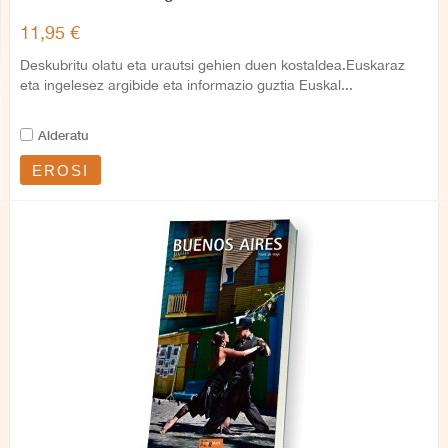
11,95 €
Deskubritu olatu eta urautsi gehien duen kostaldea.Euskaraz
eta ingelesez argibide eta informazio guztia Euskal...
Alderatu
EROSI