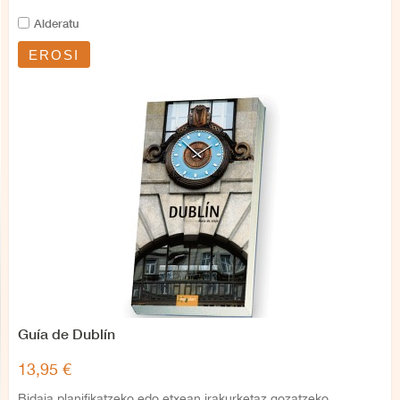
Alderatu
EROSI
Guía de Dublín
13,95 €
Bidaia planifikatzeko edo etxean irakurketaz gozatzeko