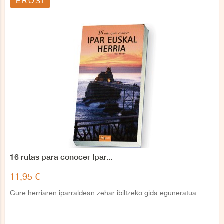
EROSI
16 rutas para conocer Ipar...
11,95 €
Gure herriaren iparraldean zehar ibiltzeko gida eguneratua