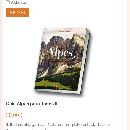
Alderatu
EROSI
Guía Alpes para Todos II
30,00 €
Ibilbide erakargarria, 14 etapatan egitekoa:(Tirol, Baviera,