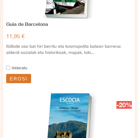
Guía de Barcelona
11,95 €
Ibilbide oso bat hiri berritu eta kosmopolita batean barrena:
alderdi sozialak eta historikoak, mapak, toki...
Alderatu
EROSI
-20%