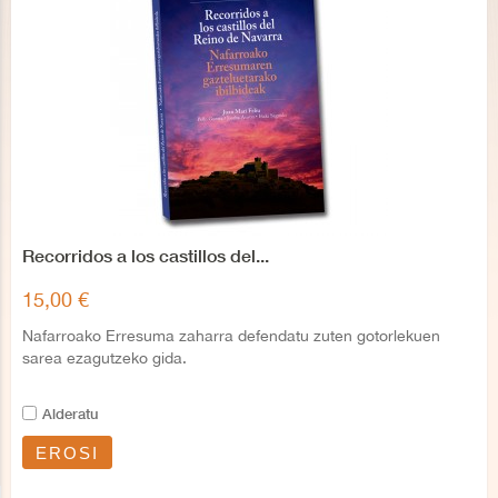
Recorridos a los castillos del...
15,00 €
Nafarroako Erresuma zaharra defendatu zuten gotorlekuen
sarea ezagutzeko gida.
Alderatu
EROSI