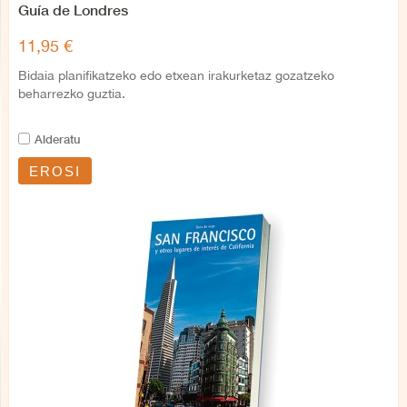
Guía de Londres
11,95 €
Bidaia planifikatzeko edo etxean irakurketaz gozatzeko
beharrezko guztia.
Alderatu
EROSI