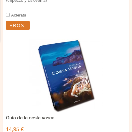
Ampezzo y Eslovenia)
Alderatu
EROSI
Guía de la costa vasca
14,95 €