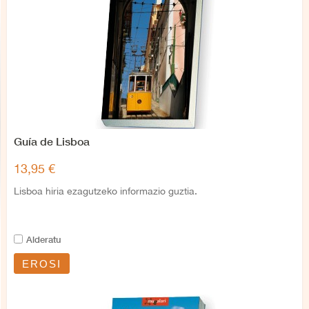
Guía de Lisboa
13,95 €
Lisboa hiria ezagutzeko informazio guztia.
Alderatu
EROSI