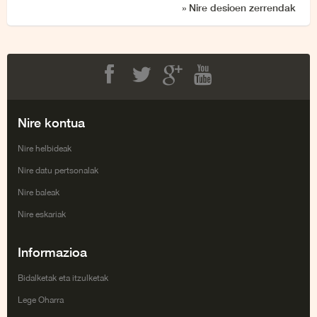
» Nire desioen zerrendak
Facebook
Twitter
Google+
Youtube
Nire kontua
Nire helbideak
Nire datu pertsonalak
Nire baleak
Nire eskariak
Informazioa
Bidalketak eta itzulketak
Lege Oharra