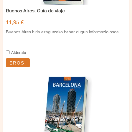
Buenos Aires. Guía de viaje
11,95 €
Buenos Aires hiria ezagutzeko behar dugun informazio osoa.
Alderatu
EROSI