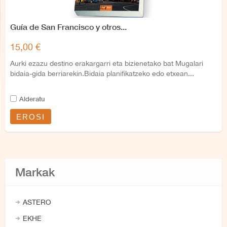
Guía de San Francisco y otros...
15,00 €
Aurki ezazu destino erakargarri eta bizienetako bat Mugalari
bidaia-gida berriarekin.Bidaia planifikatzeko edo etxean...
Alderatu
EROSI
Markak
ASTERO
EKHE