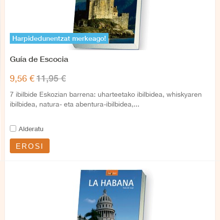
Harpidedunentzat merkeago!
Guía de Escocia
11,95 €
9,56 €
7 ibilbide Eskozian barrena: uharteetako ibilbidea, whiskyaren
ibilbidea, natura- eta abentura-ibilbidea,...
Alderatu
EROSI