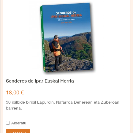
Senderos de Ipar Euskal Herria
18,00 €
50 ibilbide biribil Lapurdin, Nafarroa Beherean eta Zuberoan
barrena.
Alderatu