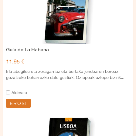
Guía de La Habana
11,95 €
Irla abegitsu eta zoragarriaz eta bertako jendearen beroaz
gozatzeko beharrezko datu guztiak. Oztopoak oztopo bizirik...
Alderatu
EROSI