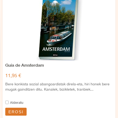
Guía de Amsterdam
11,95 €
Bere konkista sozial abangoardistak direla-eta, hiri honek bere
mugak gainditzen ditu. Kanalek, bizikletek, tranbiek...
Alderatu
EROSI