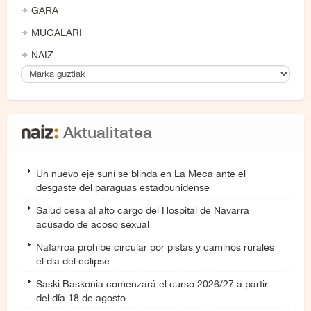
GARA
MUGALARI
NAIZ
Aktualitatea
Un nuevo eje suní se blinda en La Meca ante el
desgaste del paraguas estadounidense
Salud cesa al alto cargo del Hospital de Navarra
acusado de acoso sexual
Nafarroa prohíbe circular por pistas y caminos rurales
el día del eclipse
Saski Baskonia comenzará el curso 2026/27 a partir
del día 18 de agosto