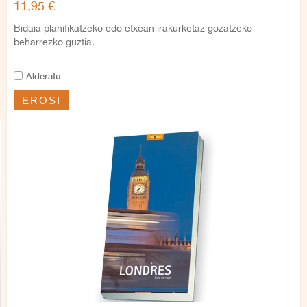
11,95 €
Bidaia planifikatzeko edo etxean irakurketaz gozatzeko
beharrezko guztia.
Alderatu
EROSI