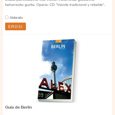
beharrezko guztia. Oparia: CD "Irlanda tradicional y rebelde".
Alderatu
EROSI
Guía de Berlin