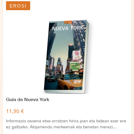
EROSI
Guía de Nueva York
11,95 €
Informazio osoena etxe-orratzen hirira joan eta bidean ezer ere
ez galtzeko. Alojamendu merkeenak eta benetan merezi...