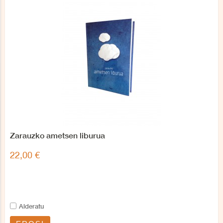
Zarauzko ametsen liburua
22,00 €
Alderatu