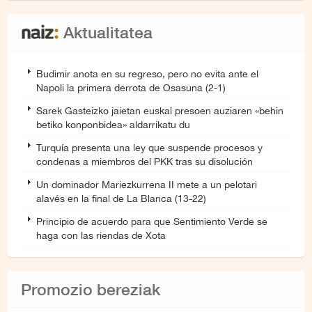
Aktualitatea
Budimir anota en su regreso, pero no evita ante el
Napoli la primera derrota de Osasuna (2-1)
Sarek Gasteizko jaietan euskal presoen auziaren «behin
betiko konponbidea» aldarrikatu du
Turquía presenta una ley que suspende procesos y
condenas a miembros del PKK tras su disolución
Un dominador Mariezkurrena II mete a un pelotari
alavés en la final de La Blanca (13-22)
Principio de acuerdo para que Sentimiento Verde se
haga con las riendas de Xota
Promozio bereziak