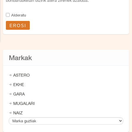
bonbardaketan bizirik atera zirenek azaldua.
Alderatu
EROSI
Markak
ASTERO
EKHE
GARA
MUGALARI
NAIZ