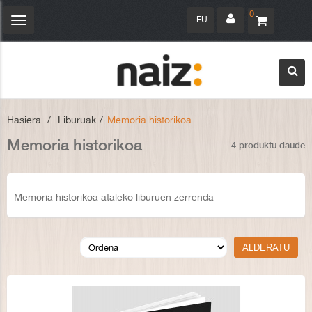
0
EU
Navegación
Toggle
Hasiera
>
Liburuak
>
Memoria historikoa
Memoria historikoa
4 produktu daude
Memoria historikoa ataleko liburuen zerrenda