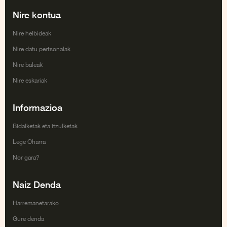
Nire kontua
Nire helbideak
Nire datu pertsonalak
Nire baleak
Nire eskariak
Informazioa
Bidalketak eta itzulketak
Lege Oharra
Nor gara?
Naiz Denda
Harremanetarako
Gure denda