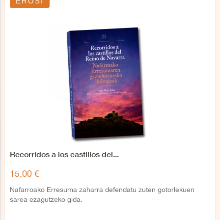
EROSI
Recorridos a los castillos del...
15,00 €
Nafarroako Erresuma zaharra defendatu zuten gotorlekuen
sarea ezagutzeko gida.