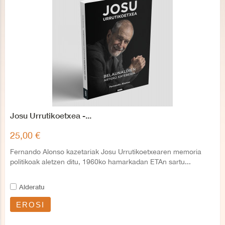
Josu Urrutikoetxea -...
25,00 €
Fernando Alonso kazetariak Josu Urrutikoetxearen memoria
politikoak aletzen ditu, 1960ko hamarkadan ETAn sartu...
Alderatu
EROSI