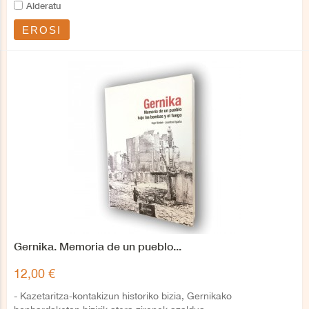
Alderatu
EROSI
Gernika. Memoria de un pueblo...
12,00 €
- Kazetaritza-kontakizun historiko bizia, Gernikako