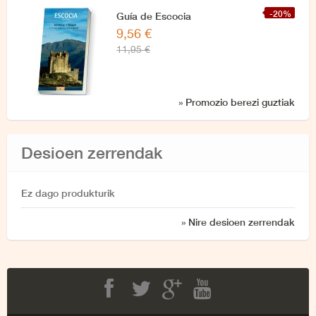
-20%
Guía de Escocia
9,56 €
11,95 €
» Promozio berezi guztiak
Desioen zerrendak
Ez dago produkturik
» Nire desioen zerrendak
Facebook
Twitter
Google+
Youtube