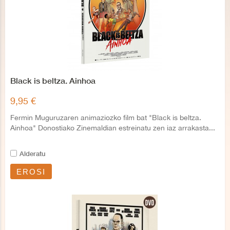
Black is beltza. Ainhoa
9,95 €
Fermin Muguruzaren animaziozko film bat "Black is beltza.
Ainhoa" Donostiako Zinemaldian estreinatu zen iaz arrakasta...
Alderatu
EROSI