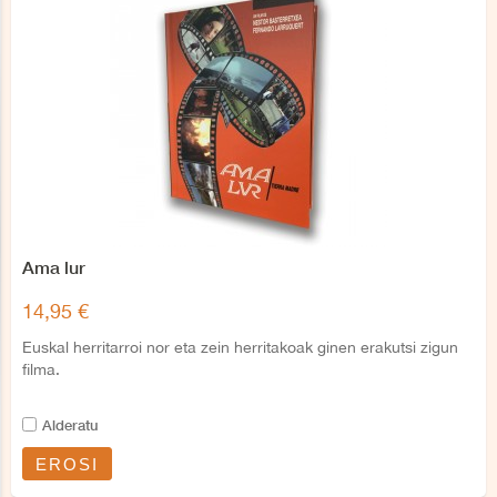
Ama lur
14,95 €
Euskal herritarroi nor eta zein herritakoak ginen erakutsi zigun
filma.
Alderatu
EROSI