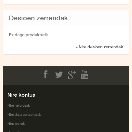
Desioen zerrendak
Ez dago produkturik
» Nire desioen zerrendak
Facebook
Twitter
Google+
Youtube
Nire kontua
Nire helbideak
Nire datu pertsonalak
Nire baleak