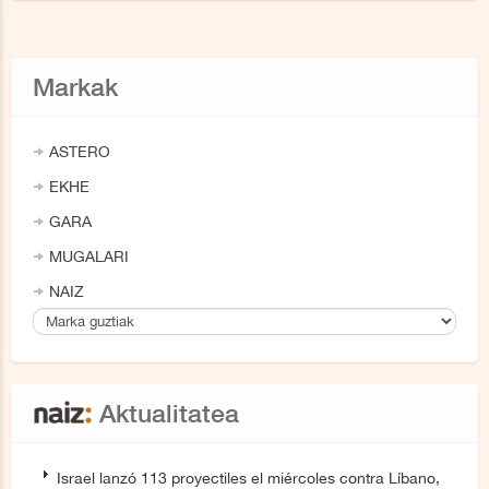
Markak
ASTERO
EKHE
GARA
MUGALARI
NAIZ
Aktualitatea
Israel lanzó 113 proyectiles el miércoles contra Líbano,