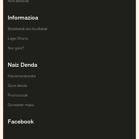
Nire eskariak
Informazioa
Bidalketak eta itzulketak
Lege Oharra
Nor gara?
Naiz Denda
Harremanetarako
Gure denda
Promozioak
Gunearen mapa
Facebook