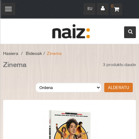
0
EU
Navegación
Toggle
Hasiera
>
Bideoak
>
Zinema
Zinema
3 produktu daude