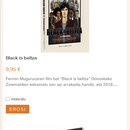
Black is beltza
9,95 €
Fermin Muguruzaren film bat "Black is beltza" Donostiako
Zinemaldian estreinatu zen iaz arrakasta handiz, eta 2019....
Alderatu
EROSI