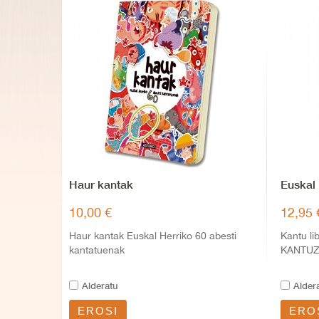
Haur kantak
Euskal 
10,00 €
12,95 
Haur kantak Euskal Herriko 60 abesti
Kantu l
kantatuenak
KANTU
Alderatu
Alder
EROSI
ERO