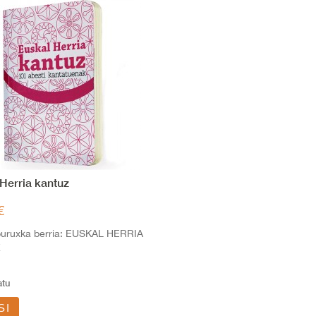
Herria kantuz
€
iburuxka berria: EUSKAL HERRIA
Z
atu
SI