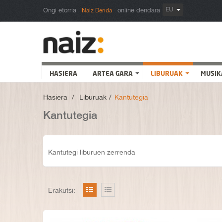
EU
Ongi etorria
online dendara
Naiz Denda
HASIERA
ARTEA GARA
LIBURUAK
MUSIK
Hasiera
>
Liburuak
>
Kantutegia
Kantutegia
Kantutegi liburuen zerrenda
Erakutsi: