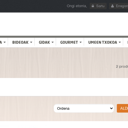
Ongi etorria,
Sartu
Erregist
A
BIDEOAK
GIDAK
GOURMET
UMEEN TXOKOA
2 prod