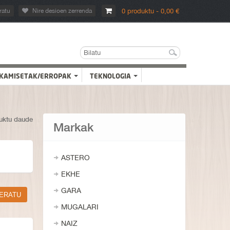
ratu
Nire desioen zerrenda
0 produktu - 0,00 €
KAMISETAK/ERROPAK
TEKNOLOGIA
uktu daude
Markak
ASTERO
EKHE
GARA
MUGALARI
NAIZ