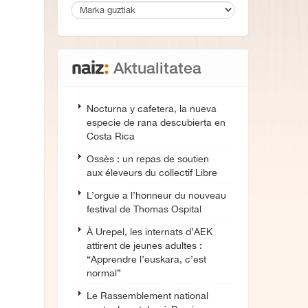
Aktualitatea
Nocturna y cafetera, la nueva
especie de rana descubierta en
Costa Rica
Ossès : un repas de soutien
aux éleveurs du collectif Libre
L’orgue a l’honneur du nouveau
festival de Thomas Ospital
À Urepel, les internats d’AEK
attirent de jeunes adultes :
“Apprendre l’euskara, c’est
normal”
Le Rassemblement national