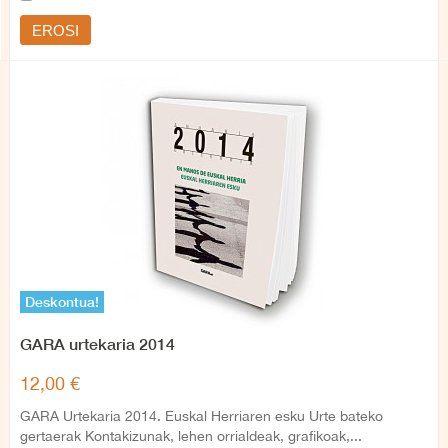
EROSI
Deskontua!
GARA urtekaria 2014
12,00 €
GARA Urtekaria 2014. Euskal Herriaren esku Urte bateko
gertaerak Kontakizunak, lehen orrialdeak, grafikoak,...