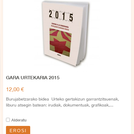
GARA URTEKARIA 2015
12,00 €
Burujabetzarako bidea Urteko gertakizun garrantzitsuenak,
liburu atsegin batean: irudiak, dokumentuak, grafikoak,...
Alderatu
EROSI