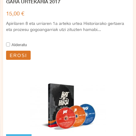
GARA URTEKARIA 2017
15,00 €
Apirilaren 8 eta urriaren 1a arteko urtea Historiarako gertaera
eta prozesu gogoangarriak utzi zituzten hamabi...
Alderatu
EROSI