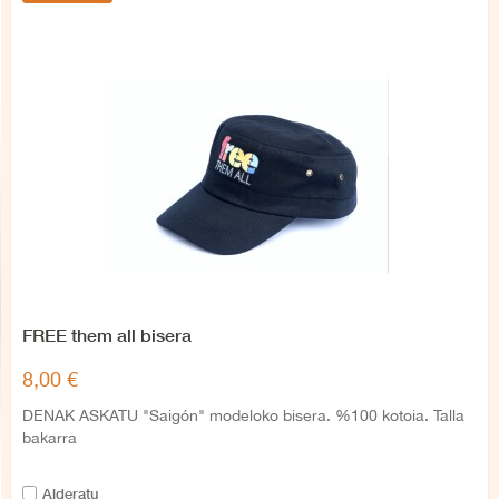
FREE them all bisera
8,00 €
DENAK ASKATU "Saigón" modeloko bisera. %100 kotoia. Talla
bakarra
Alderatu