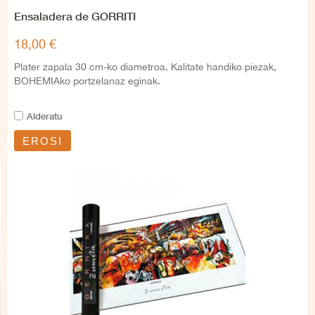
Ensaladera de GORRITI
18,00 €
Plater zapala 30 cm-ko diametroa. Kalitate handiko piezak,
BOHEMIAko portzelanaz eginak.
Alderatu
EROSI