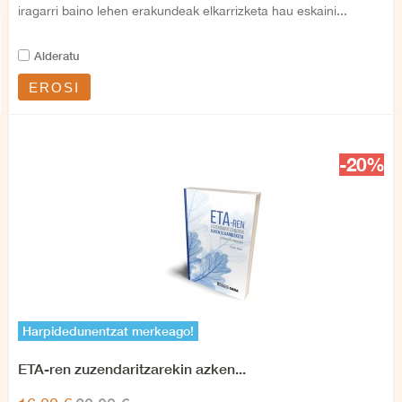
iragarri baino lehen erakundeak elkarrizketa hau eskaini...
Alderatu
EROSI
-20%
Harpidedunentzat merkeago!
ETA-ren zuzendaritzarekin azken...