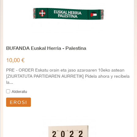
BUFANDA Euskal Herria - Palestina
10,00 €
PRE - ORDER Eskatu orain eta jaso azaroaren 10eko astean
[ZIURTATUTA PARTIDAREN AURRETIK] Pídela ahora y recíbela
la...
Alderatu
EROSI