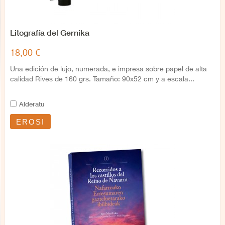
Litografía del Gernika
18,00 €
Una edición de lujo, numerada, e impresa sobre papel de alta
calidad Rives de 160 grs. Tamaño: 90x52 cm y a escala...
Alderatu
EROSI