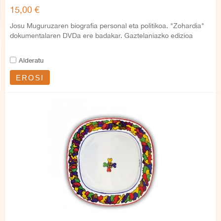
15,00 €
Josu Muguruzaren biografia personal eta politikoa. "Zohardia"
dokumentalaren DVDa ere badakar. Gaztelaniazko edizioa
Alderatu
EROSI