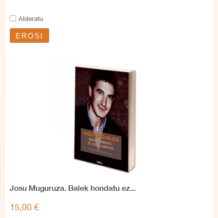
Alderatu
EROSI
Josu Muguruza. Balek hondatu ez...
15,00 €