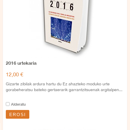
2016 urtekaria
12,00 €
Gizarte zibilak ardura hartu du Ez ahazteko moduko urte
gorabeheratsu bateko gertaerarik garrantzitsuenak argitalpen...
Alderatu
EROSI