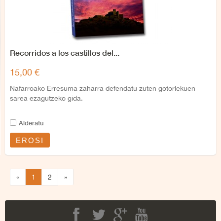
Recorridos a los castillos del...
15,00 €
Nafarroako Erresuma zaharra defendatu zuten gotorlekuen
sarea ezagutzeko gida.
Alderatu
EROSI
«
1
2
»