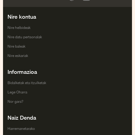
Facebook
Twitter
Google+
Youtube
Nire kontua
Nire helbideak
Nire datu pertsonalak
Nire baleak
Nire eskariak
Informazioa
Bidalketak eta itzulketak
Lege Oharra
Nor gara?
Naiz Denda
Harremanetarako