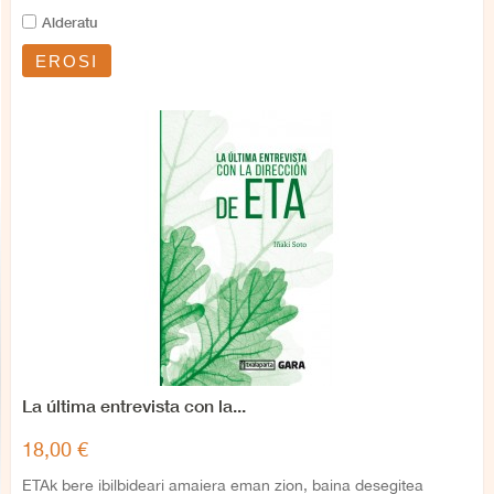
Alderatu
EROSI
La última entrevista con la...
18,00 €
ETAk bere ibilbideari amaiera eman zion, baina desegitea