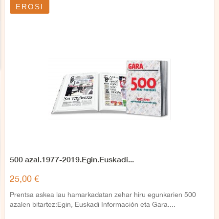
EROSI
500 azal.1977-2019.Egin.Euskadi...
25,00 €
Prentsa askea lau hamarkadatan zehar hiru egunkarien 500
azalen bitartez:Egin, Euskadi Información eta Gara....