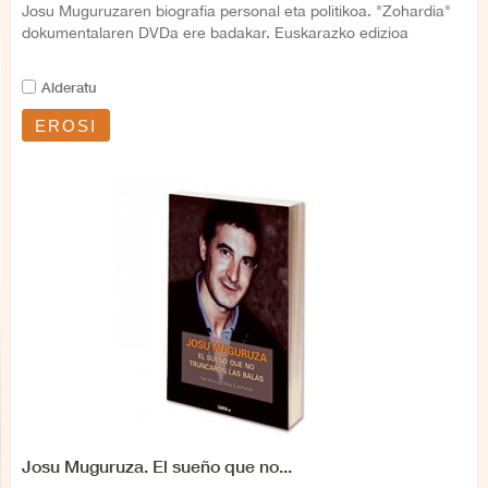
Josu Muguruzaren biografia personal eta politikoa. "Zohardia"
dokumentalaren DVDa ere badakar. Euskarazko edizioa
Alderatu
EROSI
Josu Muguruza. El sueño que no...