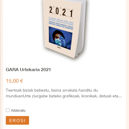
GARA Urtekaria 2021
15,00 €
Txertoak biziak babestu, baina arrakala handitu du
munduanUrte ziurgabe bateko grafikoak, kronikak, datuak eta...
Alderatu
EROSI