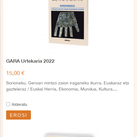
GARA Urtekaria 2022
15,00 €
Sorioneku. Geroari mintzo zaion iraganeko ikurra. Euskaraz eta
gazteleraz / Euskal Herria, Ekonomia, Mundua, Kultura,...
Alderatu
EROSI