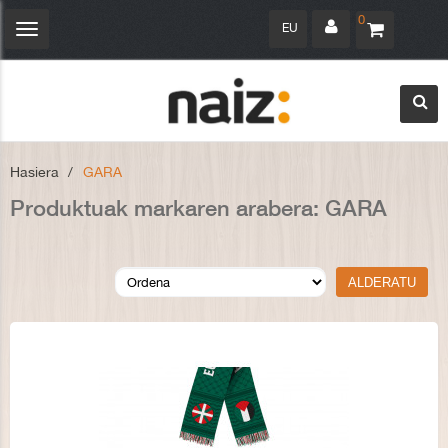
0
EU
Navegación
Toggle
Hasiera
>
GARA
Produktuak markaren arabera: GARA