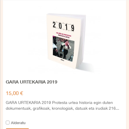
GARA URTEKARIA 2019
15,00 €
GARA URTEKARIA 2019 Protesta urtea historia egin duten
dokumentuak, grafikoak, kronologiak, datuak eta irudiak 216...
Alderatu