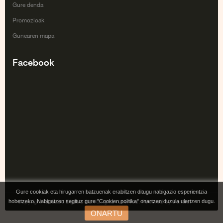
Gure denda
Promozioak
Gunearen mapa
Facebook
Gure cookiak eta hirugarren batzuenak erabiltzen ditugu nabigazio esperientzia
hobetzeko. Nabigatzen segituz gure "Cookien politika" onartzen duzula ulertzen dugu.
Copyright Tai Gabe Digitala SL. All rights reserved. Powered by Irontec.
ONARTU