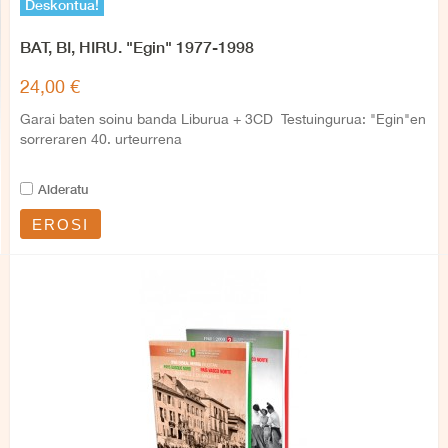
Deskontua!
BAT, BI, HIRU. "Egin" 1977-1998
24,00 €
Garai baten soinu banda Liburua + 3CD Testuingurua: "Egin"en
sorreraren 40. urteurrena
Alderatu
EROSI