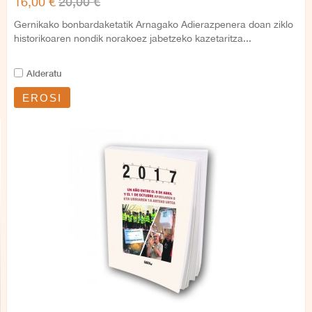
20,00 €
16,00 €
Gernikako bonbardaketatik Arnagako Adierazpenera doan ziklo
historikoaren nondik norakoez jabetzeko kazetaritza...
Alderatu
EROSI