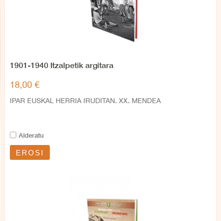
1901-1940 Itzalpetik argitara
18,00 €
IPAR EUSKAL HERRIA IRUDITAN. XX. MENDEA
Alderatu
EROSI