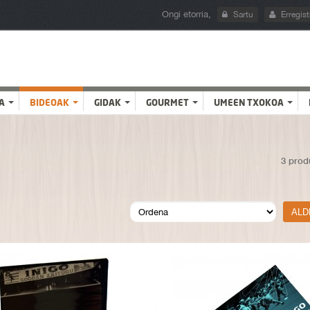
Ongi etorria,
Sartu
Erregist
A
BIDEOAK
GIDAK
GOURMET
UMEEN TXOKOA
3 prod