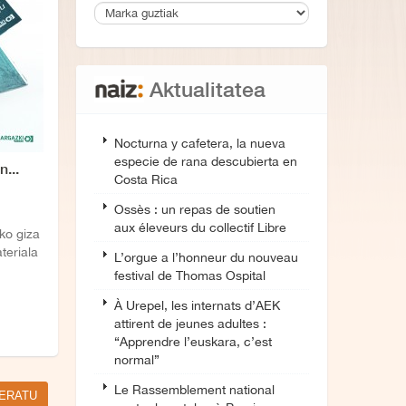
Aktualitatea
Nocturna y cafetera, la nueva
especie de rana descubierta en
...
Costa Rica
Ossès : un repas de soutien
aux éleveurs du collectif Libre
ko giza
teriala
L’orgue a l’honneur du nouveau
festival de Thomas Ospital
À Urepel, les internats d’AEK
attirent de jeunes adultes :
“Apprendre l’euskara, c’est
normal”
Le Rassemblement national