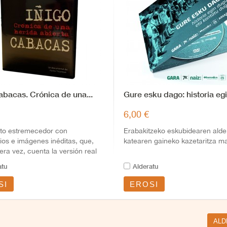
abacas. Crónica de una...
Gure esku dago: historia egin
6,00 €
ato estremecedor con
Erabakitzeko eskubidearen alde
ios e imágenes inéditas, que,
katearen gaineko kazetaritza ma
era vez, cuenta la versión real
echos.
atu
Alderatu
SI
EROSI