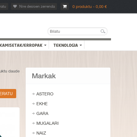
ratu
Nire desioen zerrenda
0 produktu - 0,00 €
KAMISETAK/ERROPAK
TEKNOLOGIA
uktu daude
Markak
ASTERO
EKHE
GARA
MUGALARI
NAIZ