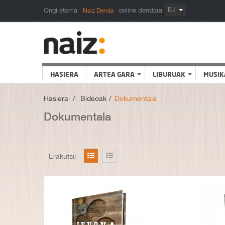
EU
Ongi etorria
online dendara
Naiz Denda
HASIERA
ARTEA GARA
LIBURUAK
MUSIK
Hasiera
>
Bideoak
>
Dokumentala
Dokumentala
Erakutsi: