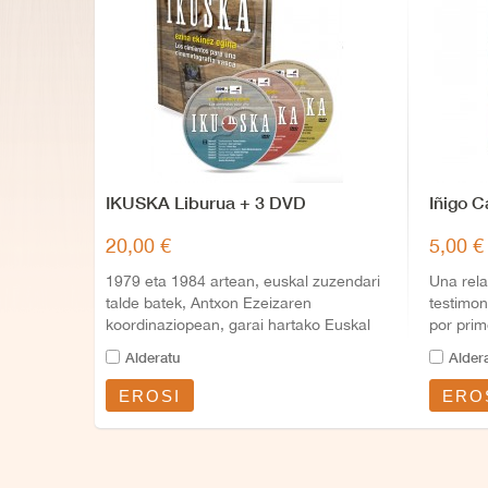
IKUSKA Liburua + 3 DVD
Iñigo C
20,00 €
5,00 €
1979 eta 1984 artean, euskal zuzendari
Una rel
talde batek, Antxon Ezeizaren
testimon
koordinaziopean, garai hartako Euskal
por prim
Herriaren...
de los h
Alderatu
Alder
EROSI
ERO