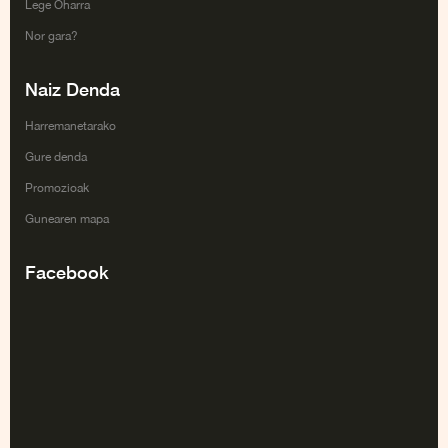
Lege Oharra
Nor gara?
Naiz Denda
Harremanetarako
Gure denda
Promozioak
Gunearen mapa
Facebook