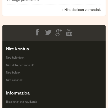
» Nire desioen zerrendak
Facebook
Twitter
Google+
Youtube
Nire kontua
Nire helbideak
Nire datu pertsonalak
Nire baleak
Nire eskariak
Informazioa
Bidalketak eta itzulketak