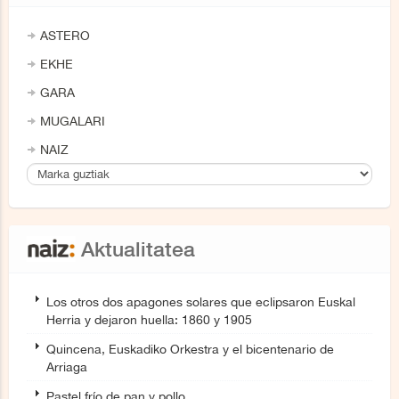
ASTERO
EKHE
GARA
MUGALARI
NAIZ
Aktualitatea
Los otros dos apagones solares que eclipsaron Euskal
Herria y dejaron huella: 1860 y 1905
Quincena, Euskadiko Orkestra y el bicentenario de
Arriaga
Pastel frío de pan y pollo