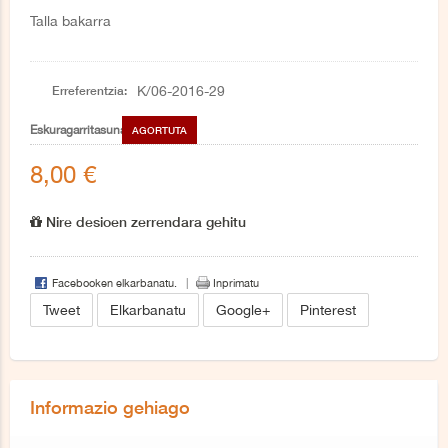
Talla bakarra
Erreferentzia:
K/06-2016-29
Eskuragarritasuna
AGORTUTA
8,00 €
Nire desioen zerrendara gehitu
Facebooken elkarbanatu.
Inprimatu
Tweet
Elkarbanatu
Google+
Pinterest
Informazio gehiago