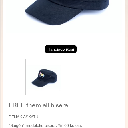
Handiago ikusi
FREE them all bisera
DENAK ASKATU
"Saigón" modeloko bisera. %100 kotoia.