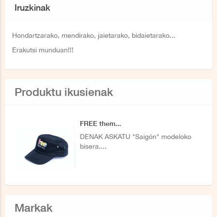
Iruzkinak
Hondartzarako, mendirako, jaietarako, bidaietarako...
Erakutsi munduan!!!
Produktu ikusienak
FREE them...
DENAK ASKATU "Saigón" modeloko
bisera....
Markak