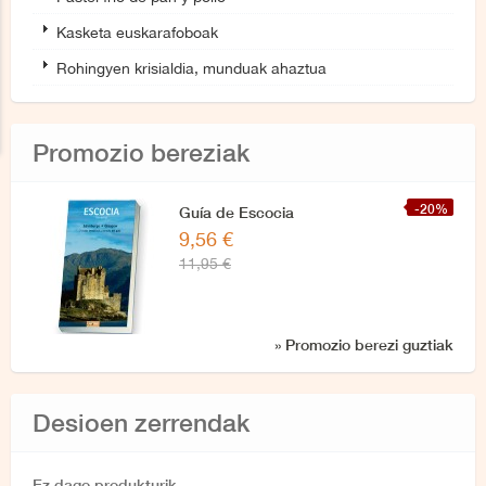
Kasketa euskarafoboak
Rohingyen krisialdia, munduak ahaztua
Promozio bereziak
-20%
Guía de Escocia
9,56 €
11,95 €
» Promozio berezi guztiak
Desioen zerrendak
Ez dago produkturik