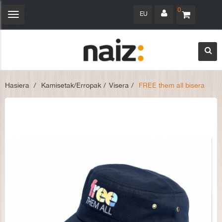
0
EU
Navegación
Toggle
Hasiera
>
Kamisetak/Erropak
>
Visera
>
FREE them all bisera