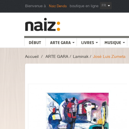
FR
Bienvenue à
boutique en ligne
Naiz Denda
DÉBUT
ARTE GARA
LIVRES
MUSIQUE
Accueil
>
ARTE GARA
>
Laminak
>
José Luis Zumeta