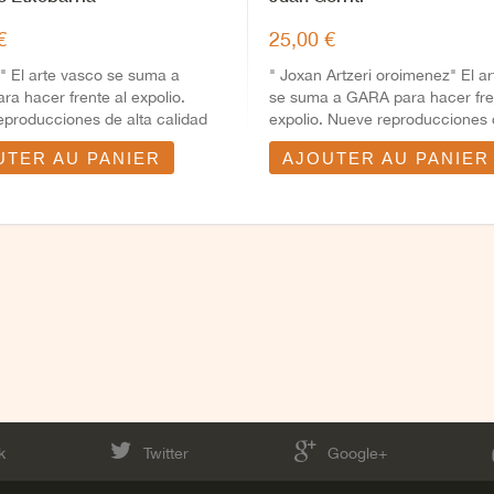
€
25,00 €
" El arte vasco se suma a
" Joxan Artzeri oroimenez" El a
a hacer frente al expolio.
se suma a GARA para hacer fre
eproducciones de alta calidad
expolio. Nueve reproducciones d
UTER AU PANIER
AJOUTER AU PANIER
k
Twitter
Google+