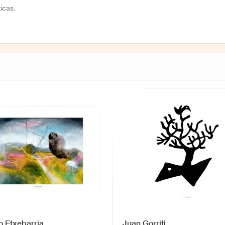
icas.
o Etxebarria
Juan Gorriti