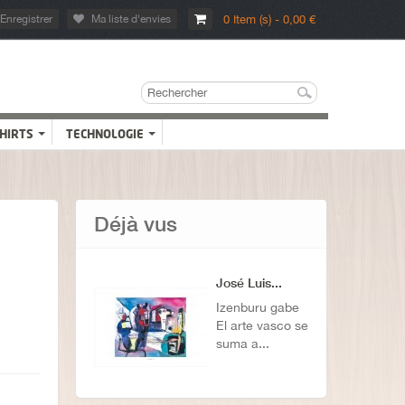
Enregistrer
Ma liste d'envies
0 Item (s) - 0,00 €
SHIRTS
TECHNOLOGIE
Déjà vus
José Luis...
Izenburu gabe
El arte vasco se
suma a...