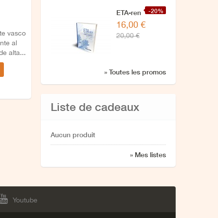
-20%
ETA-ren
16,00 €
zuzendaritzarekin
rte vasco
20,00 €
azken
nte al
elkarrizketa
e alta...
» Toutes les promos
Liste de cadeaux
Aucun produit
» Mes listes
Youtube