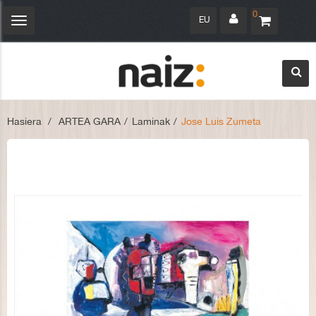
0
EU
Navegación
Toggle
Hasiera
>
ARTEA GARA
>
Laminak
>
Jose Luis Zumeta