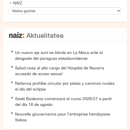
NAIZ
Aktualitatea
Un nuevo eje suní se blinda en La Meca ante el
desgaste del paraguas estadounidense
Salud cesa al alto cargo del Hospital de Navarra
acusado de acoso sexual
Nafarroa prohíbe circular por pistas y caminos rurales
el día del eclipse
Saski Baskonia comenzará el curso 2026/27 a partir
del día 18 de agosto
Nouvelle gouvernance pour l’entreprise hendayaise
Sokoa