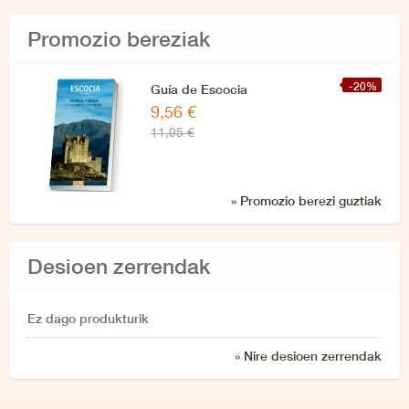
Promozio bereziak
-20%
Guía de Escocia
9,56 €
11,95 €
» Promozio berezi guztiak
Desioen zerrendak
Ez dago produkturik
» Nire desioen zerrendak