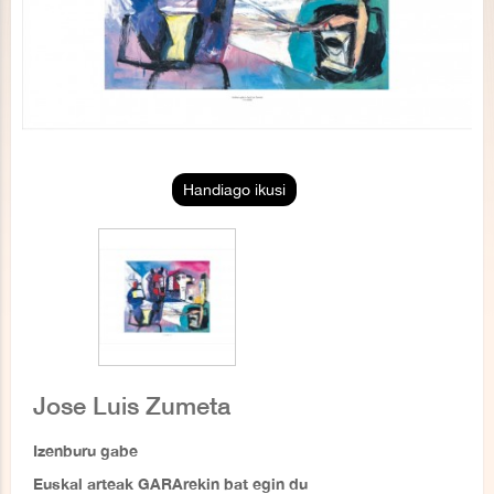
Handiago ikusi
Jose Luis Zumeta
Izenburu gabe
Euskal arteak GARArekin bat egin du