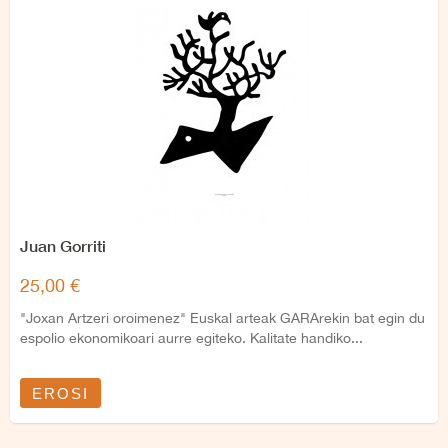
Juan Gorriti
25,00 €
"Joxan Artzeri oroimenez" Euskal arteak GARArekin bat egin du
espolio ekonomikoari aurre egiteko. Kalitate handiko...
EROSI