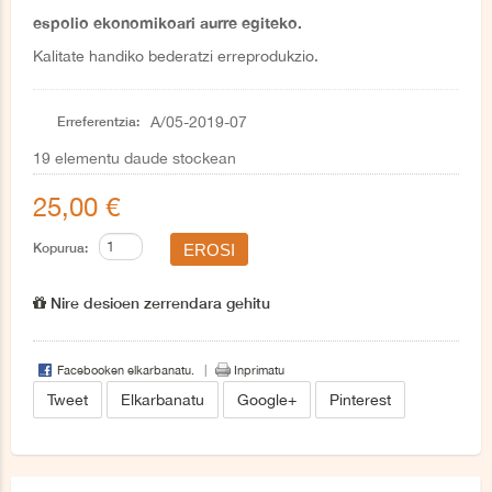
espolio ekonomikoari aurre egiteko.
Kalitate handiko bederatzi erreprodukzio.
Erreferentzia:
A/05-2019-07
19
elementu daude stockean
25,00 €
Kopurua:
Nire desioen zerrendara gehitu
Facebooken elkarbanatu.
Inprimatu
Tweet
Elkarbanatu
Google+
Pinterest