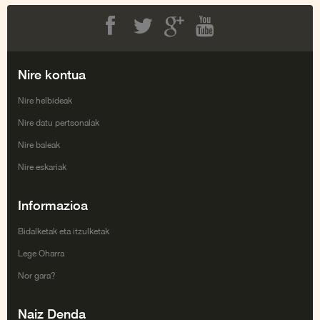
Facebook
Twitter
Google+
Youtube
Nire kontua
Nire helbideak
Nire datu pertsonalak
Nire baleak
Nire eskariak
Informazioa
Bidalketak eta itzulketak
Lege Oharra
Nor gara?
Naiz Denda