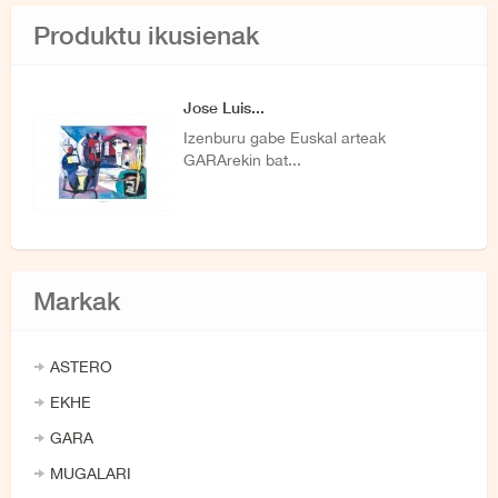
Produktu ikusienak
Jose Luis...
Izenburu gabe Euskal arteak
GARArekin bat...
Markak
ASTERO
EKHE
GARA
MUGALARI