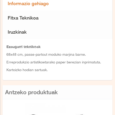
Informazio gehiago
Fitxa Teknikoa
Iruzkinak
Ezaugarri teknikoak
68x48 cm, passe-partout moduko marjina barne.
Erreprodukzio artistikoetarako paper berezian inprimatuta.
Kartoizko hodian sartuak.
Antzeko produktuak