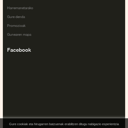
Harremanetarako
Gure denda
Promozioak
Gunearen mapa
Facebook
Gure cookiak eta hirugarren batzuenak erabiltzen ditugu nabigazio esperientzia