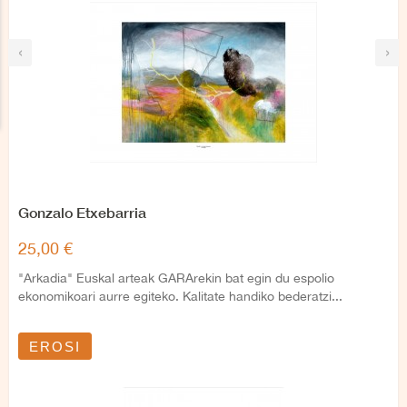
‹
›
Gonzalo Etxebarria
25,00 €
"Arkadia" Euskal arteak GARArekin bat egin du espolio
ekonomikoari aurre egiteko. Kalitate handiko bederatzi...
EROSI