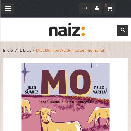
0
ES
Navegación
Toggle
Inicio
>
Libros
>
MO. Behi euskaldun baten memoriak