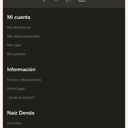
Facebook
Twitter
Google+
Youtube
Mi cuenta
Mis direcciones
Mis datos personales
Mis vales
Mis pedidos
Información
Envíos y devoluciones
Aviso Legal
¿Quiénes somos?
Naiz Denda
Contacto