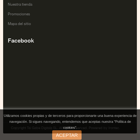
Nuestra tienda
Promociones
Mapa del sitio
Facebook
Utilizamos cookies propias y de terceros para proporcionarte una buena experiencia de
navegación. Si sigues navegando, entendemos que aceptas nuestra "Política de
cookies".
Copyright Tai Gabe Digitala SL. All rights reserved. Powered by Irontec.
ACEPTAR