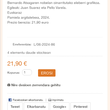
Bernardo Atxagaren nobelan oinarritutako eleberri grafikoa.
Egileak: Juan Suarez eta Pello Varela.
Euskaraz
Pamiela argitaletxea, 2024.
Prezio berezia: 21,90 euro
Erreferentzia:
L/06-2024-86
4
elementu daude stockean
21,90 €
Kopurua:
Nire desioen zerrendara gehitu
Facebooken elkarbanatu.
Inprimatu
Tweet
Elkarbanatu
Google+
Pinterest