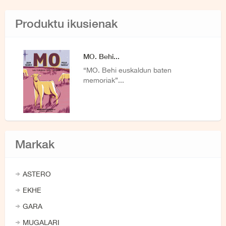
Produktu ikusienak
MO. Behi...
“MO. Behi euskaldun baten
memoriak”...
Markak
ASTERO
EKHE
GARA
MUGALARI