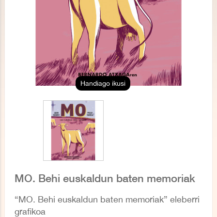
Handiago ikusi
MO. Behi euskaldun baten memoriak
“MO. Behi euskaldun baten memoriak” eleberri
grafikoa