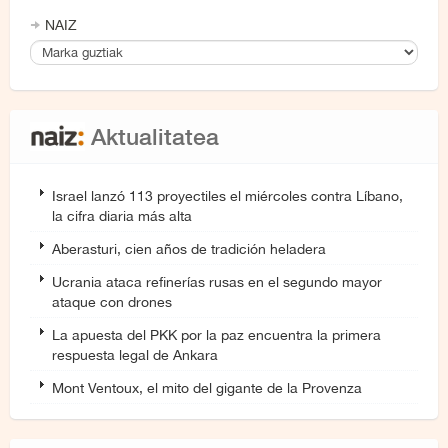
NAIZ
Aktualitatea
Israel lanzó 113 proyectiles el miércoles contra Líbano,
la cifra diaria más alta
Aberasturi, cien años de tradición heladera
Ucrania ataca refinerías rusas en el segundo mayor
ataque con drones
La apuesta del PKK por la paz encuentra la primera
respuesta legal de Ankara
Mont Ventoux, el mito del gigante de la Provenza