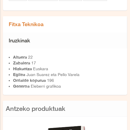
Fitxa Teknikoa
Iruzkinak
Altuera
22
Zabalera
17
Hizkuntza
Euskara
Egilea
Juan Suarez eta Pello Varela
Orrialde kopurua
196
Generoa
Eleberri grafikoa
Antzeko produktuak