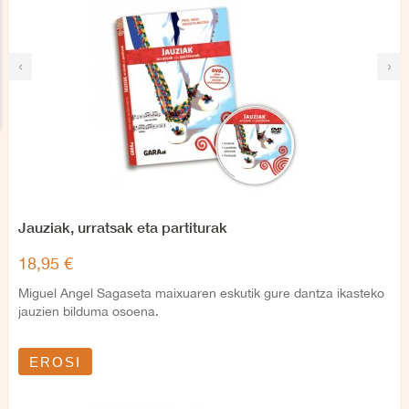
‹
›
Jauziak, urratsak eta partiturak
18,95 €
Miguel Angel Sagaseta maixuaren eskutik gure dantza ikasteko
jauzien bilduma osoena.
EROSI