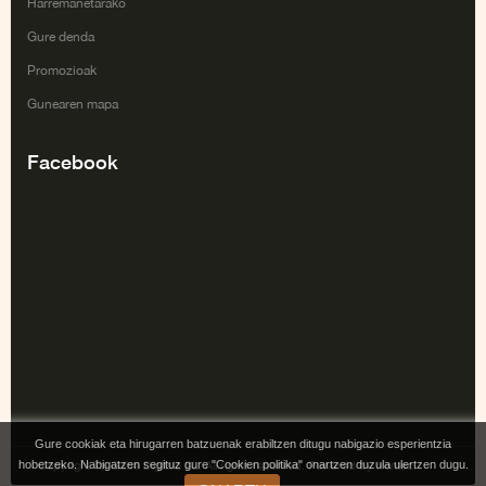
Harremanetarako
Gure denda
Promozioak
Gunearen mapa
Facebook
Gure cookiak eta hirugarren batzuenak erabiltzen ditugu nabigazio esperientzia
hobetzeko. Nabigatzen segituz gure "Cookien politika" onartzen duzula ulertzen dugu.
Copyright Tai Gabe Digitala SL. All rights reserved. Powered by Irontec.