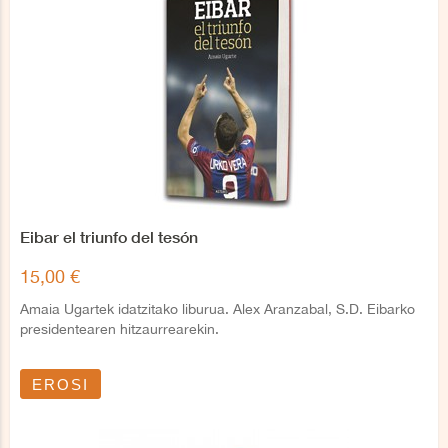
Eibar el triunfo del tesón
15,00 €
Amaia Ugartek idatzitako liburua. Alex Aranzabal, S.D. Eibarko
presidentearen hitzaurrearekin.
EROSI