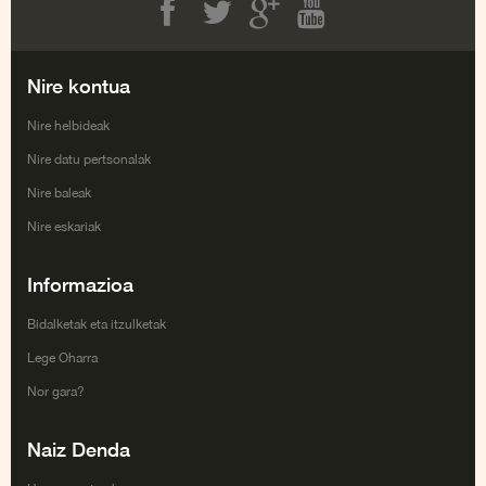
Facebook
Twitter
Google+
Youtube
Nire kontua
Nire helbideak
Nire datu pertsonalak
Nire baleak
Nire eskariak
Informazioa
Bidalketak eta itzulketak
Lege Oharra
Nor gara?
Naiz Denda