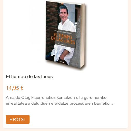
El tiempo de las luces
14,95 €
Arnaldo Otegik aurrenekoz kontatzen ditu gure herriko
errealitatea aldatu duen eraldatze prozesuaren barneko...
EROSI