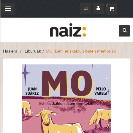
0
EU
Navegación
Toggle
Hasiera
>
Liburuak
>
MO. Behi euskaldun baten memoriak