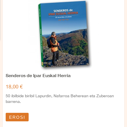
Senderos de Ipar Euskal Herria
18,00 €
50 ibilbide biribil Lapurdin, Nafarroa Beherean eta Zuberoan
barrena.
EROSI