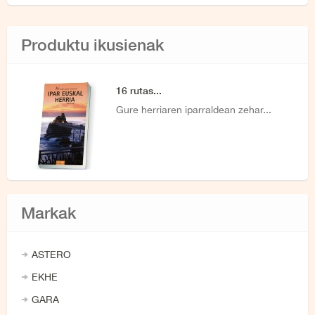
Produktu ikusienak
16 rutas...
Gure herriaren iparraldean zehar...
Markak
ASTERO
EKHE
GARA