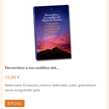
Recorridos a los castillos del...
15,00 €
Nafarroako Erresuma zaharra defendatu zuten gotorlekuen
sarea ezagutzeko gida.
EROSI