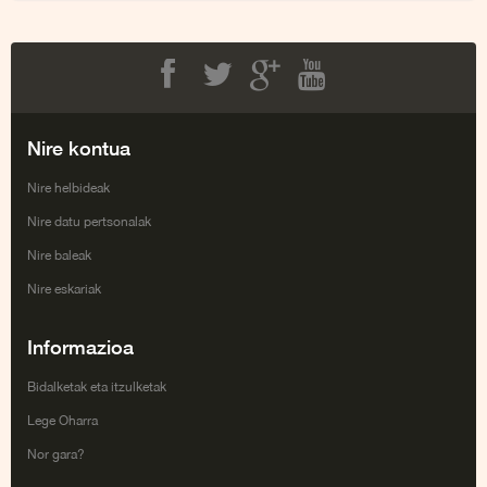
Facebook
Twitter
Google+
Youtube
Nire kontua
Nire helbideak
Nire datu pertsonalak
Nire baleak
Nire eskariak
Informazioa
Bidalketak eta itzulketak
Lege Oharra
Nor gara?