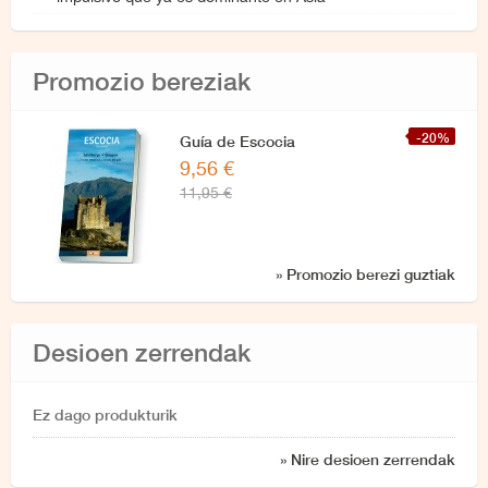
Promozio bereziak
-20%
Guía de Escocia
9,56 €
11,95 €
» Promozio berezi guztiak
Desioen zerrendak
Ez dago produkturik
» Nire desioen zerrendak