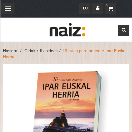
0
EU
Navegación
Toggle
Hasiera
>
Gidak
>
Ibilbideak
>
16 rutas para conocer Ipar Euskal
Herria