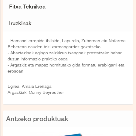
Fitxa Teknikoa
Iruzkinak
- Hamasei errepide-ibilbide, Lapurdin, Zuberoan eta Nafarroa
Beherean dauden toki xarmangarriez gozatzeko
- Ahaztezinak egingo zaizkizun txangoak prestatzeko behar
duzun informazio praktiko osoa
- Argazkiz eta mapaz hornitutako gida formatu erabilgarri eta
erosoan.
Egilea: Amaia Ereñaga
Argazkiak: Conny Beyreuther
Antzeko produktuak