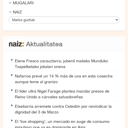
MUGALARI
NAIZ
Aktualitatea
Elene Fresco zarauztarra, jubenil mailako Munduko
Txapelketako jokalari onena
Nafarroa prevé un 14 % más de uva en esta cosecha
aunque teme al granizo
El líder ultra Nigel Farage plantea mandar presos de
Reino Unido a cárceles salvadoreñas
Etxebarria arremete contra Celedón por reivindicar la
dignidad del 3 de Marzo
El ‘live shopping’, un mercado en auge de consumo
impulsivo que ya es dominante en Asia