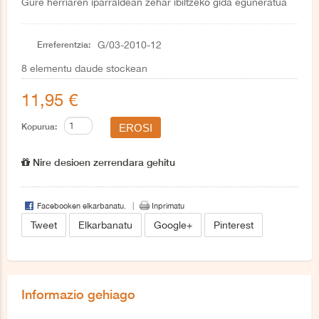
Gure herriaren iparraldean zehar ibiltzeko gida eguneratua
Erreferentzia:
G/03-2010-12
8
elementu daude stockean
11,95 €
Kopurua:
Nire desioen zerrendara gehitu
Facebooken elkarbanatu.
Inprimatu
Tweet
Elkarbanatu
Google+
Pinterest
Informazio gehiago