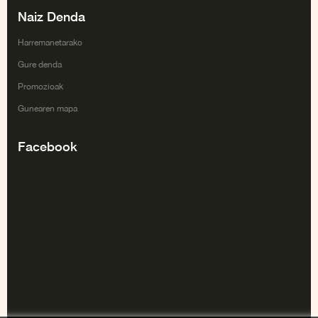
Naiz Denda
Harremanetarako
Gure denda
Promozioak
Gunearen mapa
Facebook