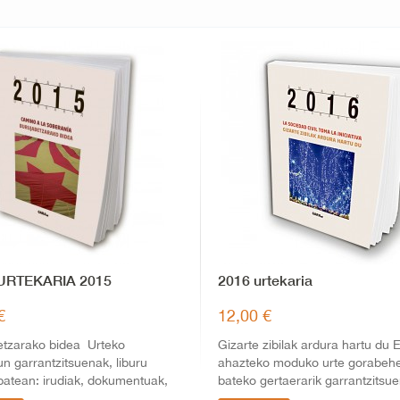
URTEKARIA 2015
2016 urtekaria
€
12,00 €
etzarako bidea Urteko
Gizarte zibilak ardura hartu du 
un garrantzitsuenak, liburu
ahazteko moduko urte gorabehe
batean: irudiak, dokumentuak,
bateko gertaerarik garrantzitsu
,...
argitalpen...