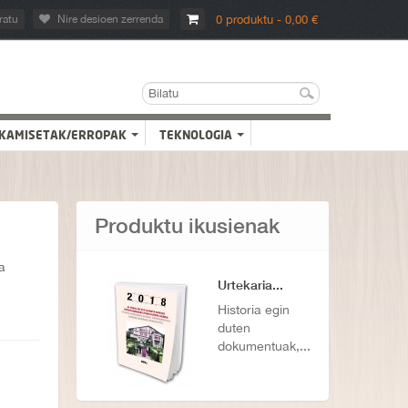
ratu
Nire desioen zerrenda
0 produktu - 0,00 €
KAMISETAK/ERROPAK
TEKNOLOGIA
Produktu ikusienak
a
Urtekaria...
Historia egin
duten
dokumentuak,...