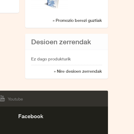
elkarrizketa
» Promozio berezi guztiak
Desioen zerrendak
Ez dago produkturik
» Nire desioen zerrendak
Youtube
Facebook