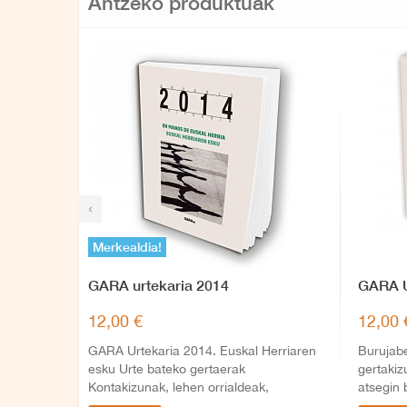
Antzeko produktuak
‹
Merkealdia!
GARA urtekaria 2014
GARA 
12,00 €
12,00 
GARA Urtekaria 2014. Euskal Herriaren
Burujab
esku Urte bateko gertaerak
gertakiz
Kontakizunak, lehen orrialdeak,
atsegin 
grafikoak,...
grafikoak