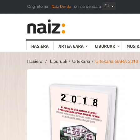
EU
Ongi etorria
online dendara
Naiz Denda
HASIERA
ARTEA GARA
LIBURUAK
MUSIK
Hasiera
>
Liburuak
>
Urtekaria
>
Urtekaria GARA 2018