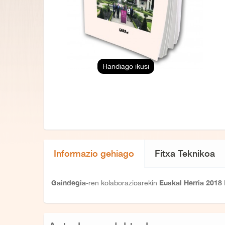
Handiago ikusi
Informazio gehiago
Fitxa Teknikoa
Gaindegia
Euskal Herria 2018
-ren kolaborazioarekin