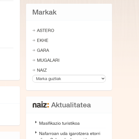
Markak
ASTERO
EKHE
GARA
MUGALARI
NAIZ
Aktualitatea
Masifikazio turistikoa
Nafarroan uda igarotzera etorri