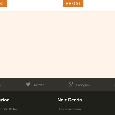
SI
EROSI
k
Twitter
Google+
azioa
Naiz Denda
eta itzulketak
Harremanetarako