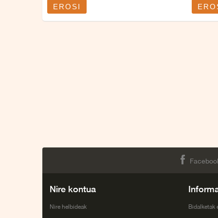
EROSI
ERO
Faceboo
Nire kontua
Inform
Nire helbideak
Bidalketak 