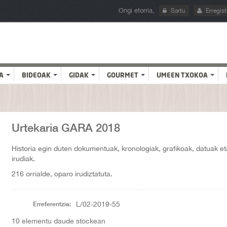
Ongi etorria,
Sartu
Erregist
A
BIDEOAK
GIDAK
GOURMET
UMEEN TXOKOA
Urtekaria GARA 2018
Historia egin duten dokumentuak, kronologiak, grafikoak, datuak et
irudiak.
216 orrialde, oparo irudiztatuta.
Erreferentzia:
L/02-2019-55
10
elementu daude stockean