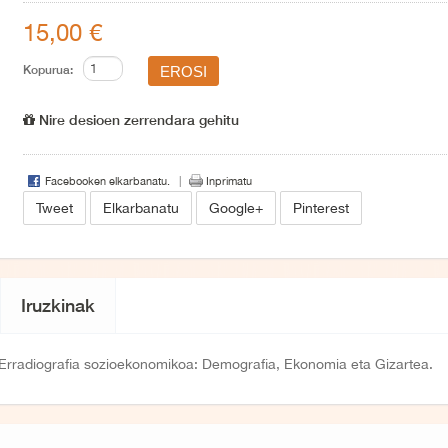
15,00 €
Kopurua:
Nire desioen zerrendara gehitu
Facebooken elkarbanatu.
Inprimatu
Tweet
Elkarbanatu
Google+
Pinterest
Iruzkinak
Erradiografia sozioekonomikoa: Demografia, Ekonomia eta Gizartea.