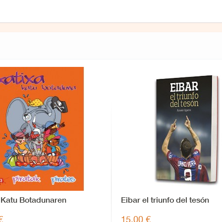
, Katu Botadunaren
Eibar el triunfo del tesón
rak
€
15,00 €