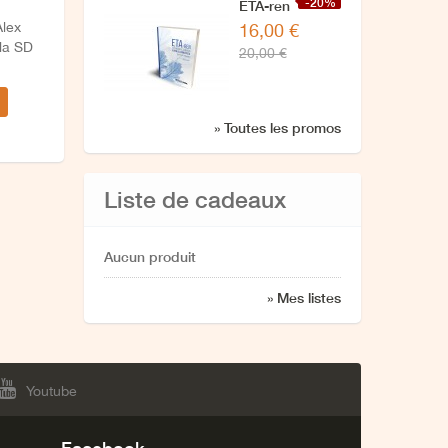
-20%
ETA-ren
Alex
16,00 €
zuzendaritzarekin
 la SD
20,00 €
azken
elkarrizketa
» Toutes les promos
Liste de cadeaux
Aucun produit
» Mes listes
Youtube