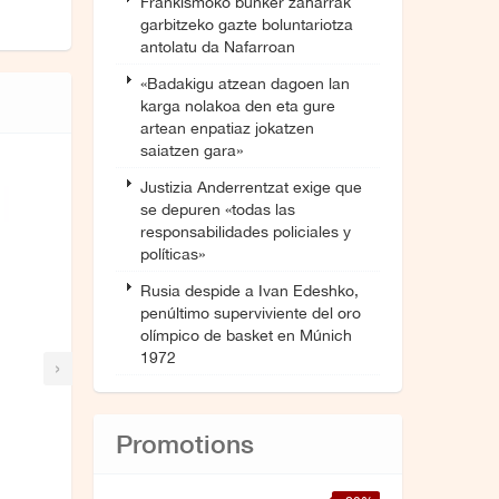
Frankismoko bunker zaharrak
garbitzeko gazte boluntariotza
antolatu da Nafarroan
«Badakigu atzean dagoen lan
karga nolakoa den eta gure
artean enpatiaz jokatzen
saiatzen gara»
Justizia Anderrentzat exige que
se depuren «todas las
responsabilidades policiales y
políticas»
Rusia despide a Ivan Edeshko,
penúltimo superviviente del oro
olímpico de basket en Múnich
1972
›
Promotions