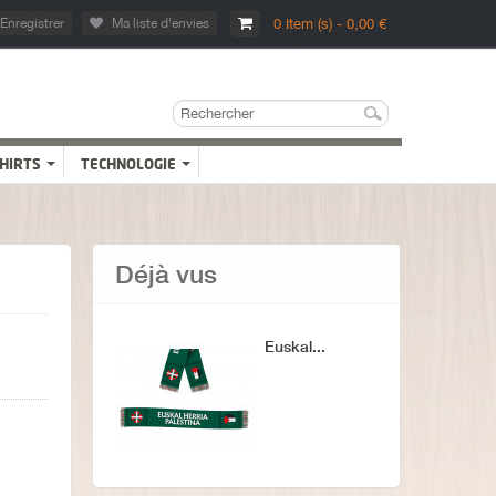
Enregistrer
Ma liste d'envies
0 Item (s) - 0,00 €
SHIRTS
TECHNOLOGIE
Déjà vus
Euskal...