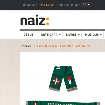
FR
Bienvenue à
boutique en ligne
Naiz Denda
DÉBUT
ARTE GARA
LIVRES
MUSIQUE
Accueil
>
Euskal Herria - Palestina BUFANDA