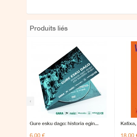
Produits liés
‹
Gure esku dago: historia egin...
Katixa
Abentu
6,00 €
18,00 