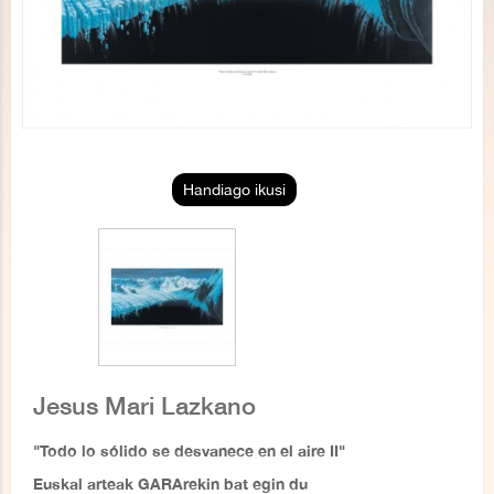
Handiago ikusi
Jesus Mari Lazkano
"Todo lo sólido se desvanece en el aire II"
Euskal arteak GARArekin bat egin du