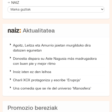
NAIZ
Aktualitatea
Agoitz, Leitza eta Amurrio jaietan murgilduko dira
datozen egunetan
Donostia dispara su Aste Nagusia más madrugadora
con buen pie y mejor ritmo
Inoiz ixten ez den leihoa
Charli XCX protagoniza y escribe 'Erupcja'
Una comedia que se ríe del universo 'Manosfera'
Promozio bereziak