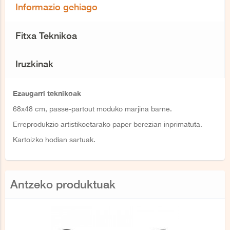
Informazio gehiago
Fitxa Teknikoa
Iruzkinak
Ezaugarri teknikoak
68x48 cm, passe-partout moduko marjina barne.
Erreprodukzio artistikoetarako paper berezian inprimatuta.
Kartoizko hodian sartuak.
Antzeko produktuak