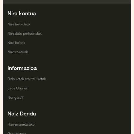
Facebook
Twitter
Google+
Youtube
Nire kontua
Nire helbideak
Nire datu pertsonalak
Nire baleak
Nire eskariak
Informazioa
Bidalketak eta itzulketak
Lege Oharra
Nor gara?
Naiz Denda
Harremanetarako
Gure denda