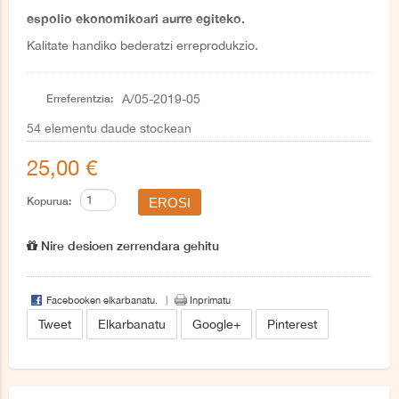
espolio ekonomikoari aurre egiteko.
Kalitate handiko bederatzi erreprodukzio.
Erreferentzia:
A/05-2019-05
54
elementu daude stockean
25,00 €
Kopurua:
Nire desioen zerrendara gehitu
Facebooken elkarbanatu.
Inprimatu
Tweet
Elkarbanatu
Google+
Pinterest