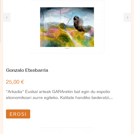
‹
›
Gonzalo Etxebarria
25,00 €
"Arkadia" Euskal arteak GARArekin bat egin du espolio
ekonomikoari aurre egiteko. Kalitate handiko bederatzi...
EROSI