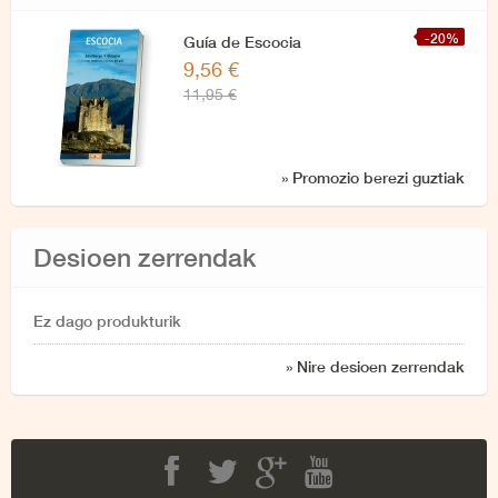
-20%
Guía de Escocia
9,56 €
11,95 €
» Promozio berezi guztiak
Desioen zerrendak
Ez dago produkturik
» Nire desioen zerrendak