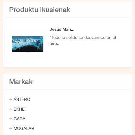
Produktu ikusienak
Jesus Mari...
"Todo lo sólido se desvanece en el
aire...
Markak
ASTERO
EKHE
GARA
MUGALARI