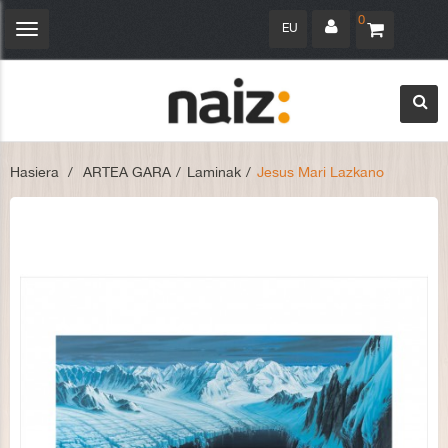
0
EU
Navegación
Toggle
Hasiera
>
ARTEA GARA
>
Laminak
>
Jesus Mari Lazkano