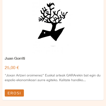
Juan Gorriti
25,00 €
"Joxan Artzeri oroimenez" Euskal arteak GARArekin bat egin du
espolio ekonomikoari aurre egiteko. Kalitate handiko...
EROSI