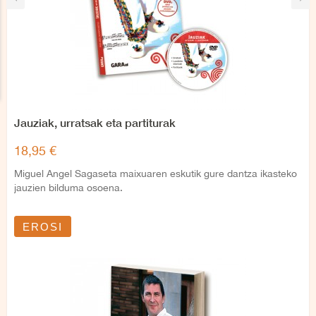
Jauziak, urratsak eta partiturak
18,95 €
Miguel Angel Sagaseta maixuaren eskutik gure dantza ikasteko
jauzien bilduma osoena.
EROSI