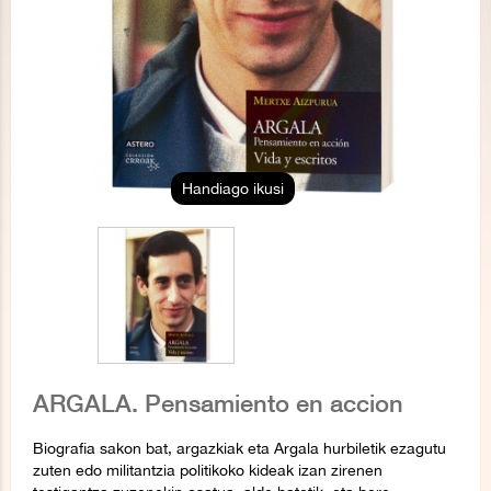
Handiago ikusi
ARGALA. Pensamiento en accion
Biografia sakon bat, argazkiak eta
Argala
hurbiletik ezagutu
zuten edo militantzia politikoko kideak izan zirenen