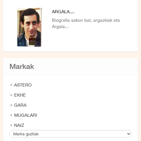
ARGALA....
Biografia sakon bat, argazkiak eta
Argala...
Markak
ASTERO
EKHE
GARA
MUGALARI
NAIZ