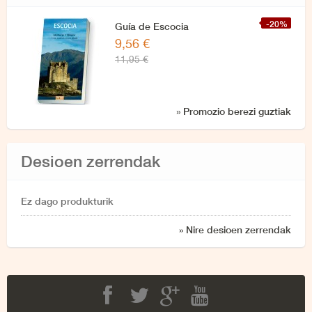
-20%
Guía de Escocia
9,56 €
11,95 €
» Promozio berezi guztiak
Desioen zerrendak
Ez dago produkturik
» Nire desioen zerrendak