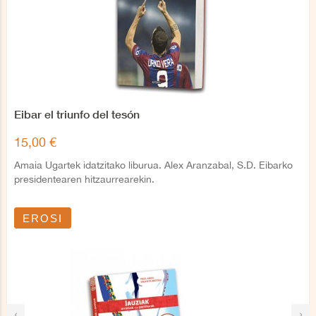
Eibar el triunfo del tesón
15,00 €
Amaia Ugartek idatzitako liburua. Alex Aranzabal, S.D. Eibarko
presidentearen hitzaurrearekin.
EROSI
‹
›