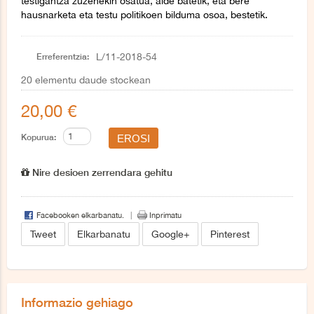
testigantza zuzenekin osatua, alde batetik, eta bere
hausnarketa eta testu politikoen bilduma osoa, bestetik.
Erreferentzia:
L/11-2018-54
20
elementu daude stockean
20,00 €
Kopurua:
Nire desioen zerrendara gehitu
Facebooken elkarbanatu.
Inprimatu
Tweet
Elkarbanatu
Google+
Pinterest
Informazio gehiago