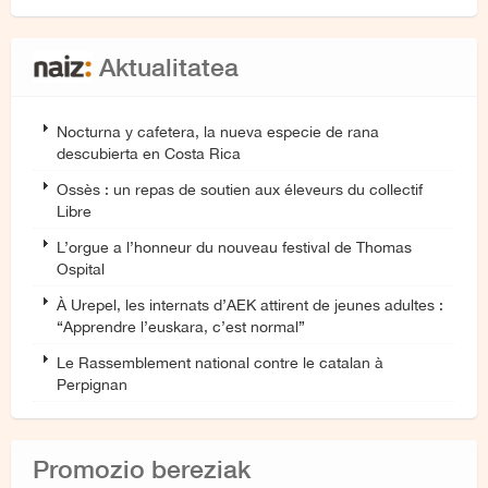
Aktualitatea
Nocturna y cafetera, la nueva especie de rana
descubierta en Costa Rica
Ossès : un repas de soutien aux éleveurs du collectif
Libre
L’orgue a l’honneur du nouveau festival de Thomas
Ospital
À Urepel, les internats d’AEK attirent de jeunes adultes :
“Apprendre l’euskara, c’est normal”
Le Rassemblement national contre le catalan à
Perpignan
Promozio bereziak