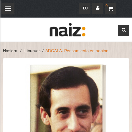
0
EU
Navegación
Toggle
Hasiera
>
Liburuak
>
ARGALA. Pensamiento en accion