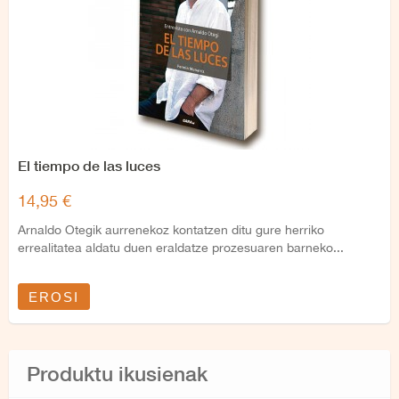
El tiempo de las luces
14,95 €
Arnaldo Otegik aurrenekoz kontatzen ditu gure herriko
errealitatea aldatu duen eraldatze prozesuaren barneko...
EROSI
Produktu ikusienak