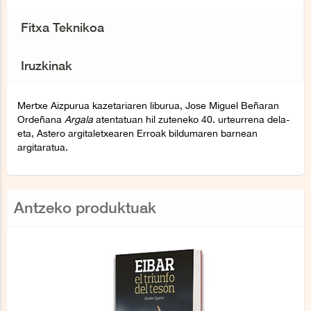
Fitxa Teknikoa
Iruzkinak
Mertxe Aizpurua kazetariaren liburua, Jose Miguel Beñaran
Ordeñana
Argala
atentatuan hil zuteneko 40. urteurrena dela-
eta, Astero argitaletxearen Erroak bildumaren barnean
argitaratua.
Antzeko produktuak