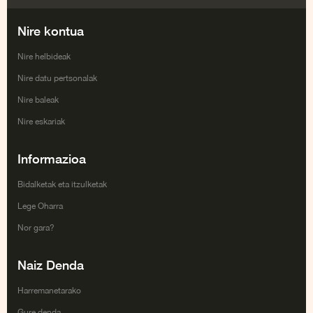
Facebook
Twitter
Google+
Youtube
Nire kontua
Nire helbideak
Nire datu pertsonalak
Nire baleak
Nire eskariak
Informazioa
Bidalketak eta itzulketak
Lege Oharra
Nor gara?
Naiz Denda
Harremanetarako
Gure denda