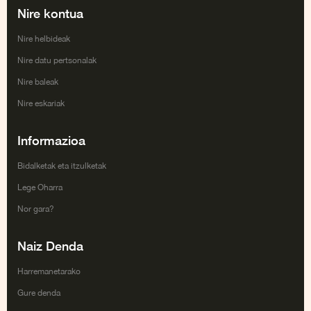
Nire kontua
Nire helbideak
Nire datu pertsonalak
Nire baleak
Nire eskariak
Informazioa
Bidalketak eta itzulketak
Lege Oharra
Nor gara?
Naiz Denda
Harremanetarako
Gure denda