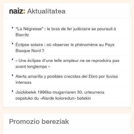
Aktualitatea
“La Négresse” : le bras de fer judiciaire se poursuit à
Biarritz
Éclipse solaire : où observer le phénomène au Pays
Basque Nord ?
« Une éclipse d'une telle ampleur ne se reproduira pas
avant longtemps »
Alerta amarilla y posibles crecidas del Ebro por lluvias
intensas
Jaizkibelek 1996ko mugarriaren 30. urteurrena
ospatuko du «Alarde koloredun» batekin
Promozio bereziak