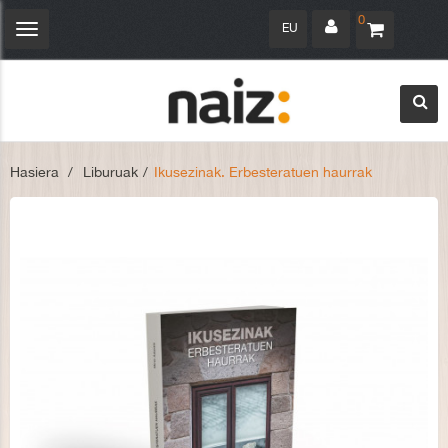
0
EU
Navegación
Toggle
Hasiera
>
Liburuak
>
Ikusezinak. Erbesteratuen haurrak