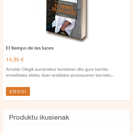
El tiempo de las luces
14,95 €
Arnaldo Otegik aurrenekoz kontatzen ditu gure herriko
errealitatea aldatu duen eraldatze prozesuaren barneko...
EROSI
Produktu ikusienak