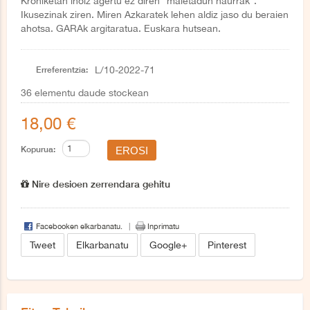
Kroniketan inoiz agertu ez diren “maletadun haurrak”.
Ikusezinak ziren. Miren Azkaratek lehen aldiz jaso du beraien
ahotsa. GARAk argitaratua. Euskara hutsean.
Erreferentzia:
L/10-2022-71
36
elementu daude stockean
18,00 €
Kopurua:
Nire desioen zerrendara gehitu
Facebooken elkarbanatu.
Inprimatu
Tweet
Elkarbanatu
Google+
Pinterest