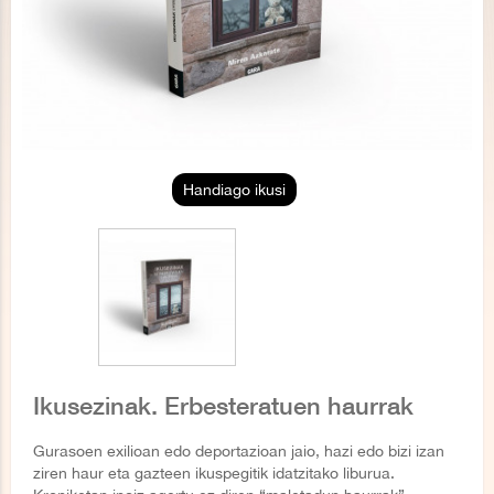
Handiago ikusi
Ikusezinak. Erbesteratuen haurrak
Gurasoen exilioan edo deportazioan jaio, hazi edo bizi izan
ziren haur eta gazteen ikuspegitik idatzitako liburua.