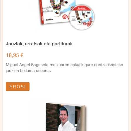
Jauziak, urratsak eta partiturak
18,95 €
Miguel Angel Sagaseta maixuaren eskutik gure dantza ikasteko
jauzien bilduma osoena.
EROSI