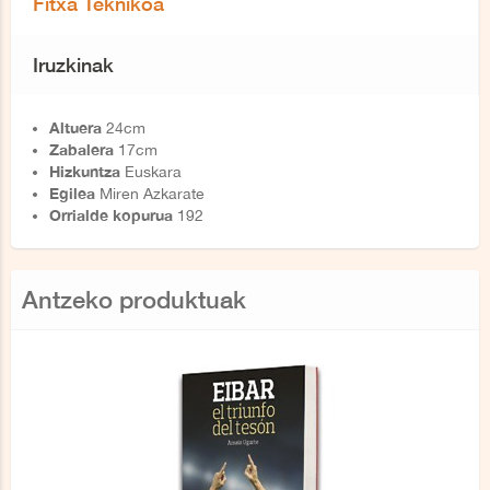
Fitxa Teknikoa
Iruzkinak
Altuera
24cm
Zabalera
17cm
Hizkuntza
Euskara
Egilea
Miren Azkarate
Orrialde kopurua
192
Antzeko produktuak