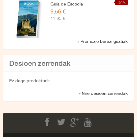
-20%
Guía de Escocia
9,56 €
11,95 €
» Promozio berezi guztiak
Desioen zerrendak
Ez dago produkturik
» Nire desioen zerrendak
Facebook
Twitter
Google+
Youtube