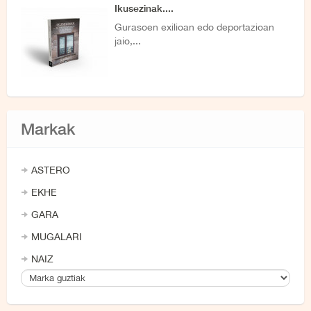
Ikusezinak....
Gurasoen exilioan edo deportazioan
jaio,...
Markak
ASTERO
EKHE
GARA
MUGALARI
NAIZ