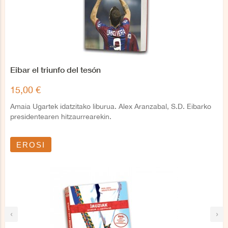
Eibar el triunfo del tesón
15,00 €
Amaia Ugartek idatzitako liburua. Alex Aranzabal, S.D. Eibarko
presidentearen hitzaurrearekin.
EROSI
‹
›