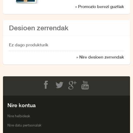
» Promozio berezi guztiak
Desioen zerrendak
Ez dago produkturik
» Nire desioen zerrendak
Facebook
Twitter
Google+
Youtube
Nire kontua
Nire helbideak
Nire datu pertsonalak