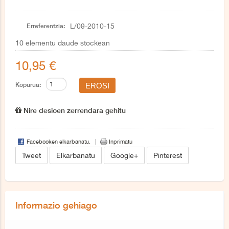
Erreferentzia:
L/09-2010-15
10
elementu daude stockean
10,95 €
Kopurua:
Nire desioen zerrendara gehitu
Facebooken elkarbanatu.
Inprimatu
Tweet
Elkarbanatu
Google+
Pinterest
Informazio gehiago