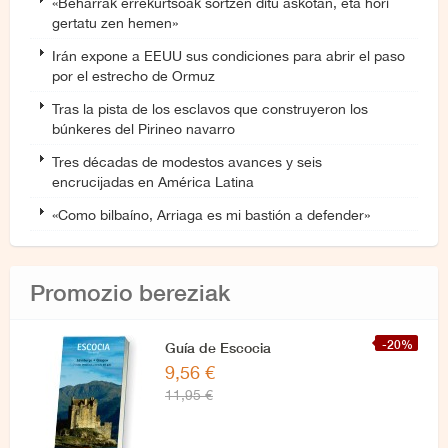
«Beharrak errekurtsoak sortzen ditu askotan, eta hori
gertatu zen hemen»
Irán expone a EEUU sus condiciones para abrir el paso
por el estrecho de Ormuz
Tras la pista de los esclavos que construyeron los
búnkeres del Pirineo navarro
Tres décadas de modestos avances y seis
encrucijadas en América Latina
«Como bilbaíno, Arriaga es mi bastión a defender»
Promozio bereziak
-20%
Guía de Escocia
9,56 €
11,95 €