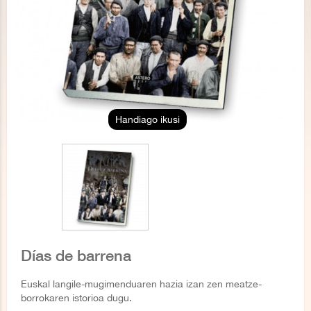
Handiago ikusi
Días de barrena
Euskal langile-mugimenduaren hazia izan zen meatze-
borrokaren istorioa dugu.