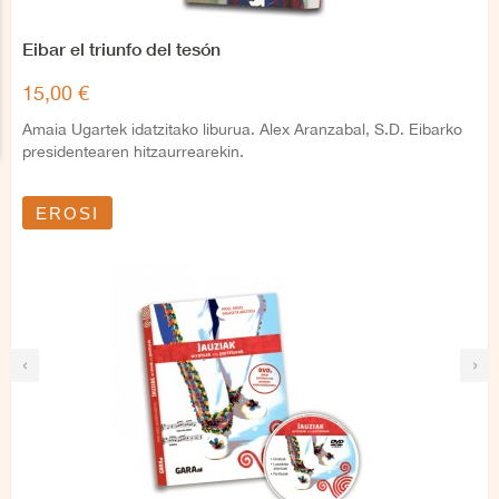
Eibar el triunfo del tesón
15,00 €
Amaia Ugartek idatzitako liburua. Alex Aranzabal, S.D. Eibarko
presidentearen hitzaurrearekin.
EROSI
‹
›