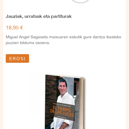
Jauziak, urratsak eta partiturak
18,95 €
Miguel Angel Sagaseta maixuaren eskutik gure dantza ikasteko
jauzien bilduma osoena.
EROSI