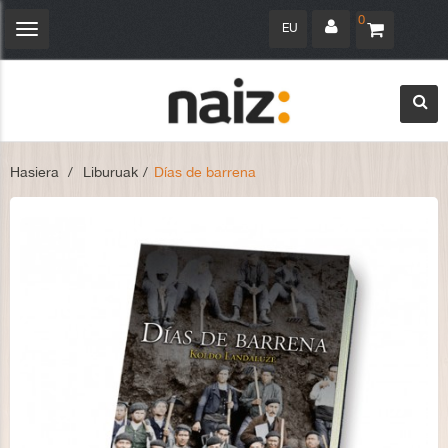
0
EU
Navegación
Toggle
Hasiera
>
Liburuak
>
Días de barrena