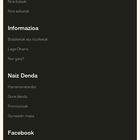
Nire baleak
Nire eskariak
Informazioa
Bidalketak eta itzulketak
Lege Oharra
Nor gara?
Naiz Denda
Harremanetarako
Gure denda
Promozioak
Gunearen mapa
Facebook