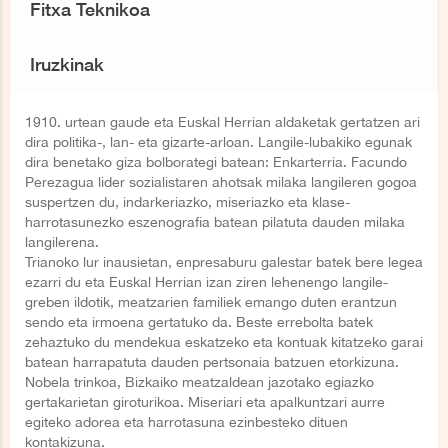
Fitxa Teknikoa
Iruzkinak
1910. urtean gaude eta Euskal Herrian aldaketak gertatzen ari
dira politika-, lan- eta gizarte-arloan. Langile-lubakiko egunak
dira benetako giza bolborategi batean: Enkarterria. Facundo
Perezagua lider sozialistaren ahotsak milaka langileren gogoa
suspertzen du, indarkeriazko, miseriazko eta klase-
harrotasunezko eszenografia batean pilatuta dauden milaka
langilerena.
Trianoko lur inausietan, enpresaburu galestar batek bere legea
ezarri du eta Euskal Herrian izan ziren lehenengo langile-
greben ildotik, meatzarien familiek emango duten erantzun
sendo eta irmoena gertatuko da. Beste errebolta batek
zehaztuko du mendekua eskatzeko eta kontuak kitatzeko garai
batean harrapatuta dauden pertsonaia batzuen etorkizuna.
Nobela trinkoa, Bizkaiko meatzaldean jazotako egiazko
gertakarietan giroturikoa. Miseriari eta apalkuntzari aurre
egiteko adorea eta harrotasuna ezinbesteko dituen
kontakizuna.