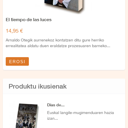
El tiempo de las luces
14,95 €
Arnaldo Otegik aurrenekoz kontatzen ditu gure herriko
errealitatea aldatu duen eraldatze prozesuaren barneko...
EROSI
Produktu ikusienak
Días de...
Euskal langile-mugimenduaren hazia
izan...