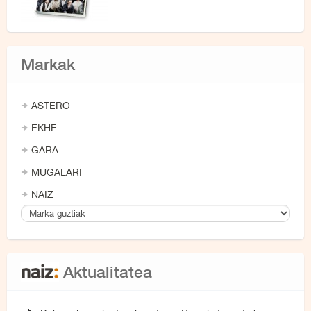
Markak
ASTERO
EKHE
GARA
MUGALARI
NAIZ
Aktualitatea