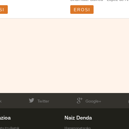
SI
EROSI
k
Twitter
Google+
azioa
Naiz Denda
eta itzulketak
Harremanetarako