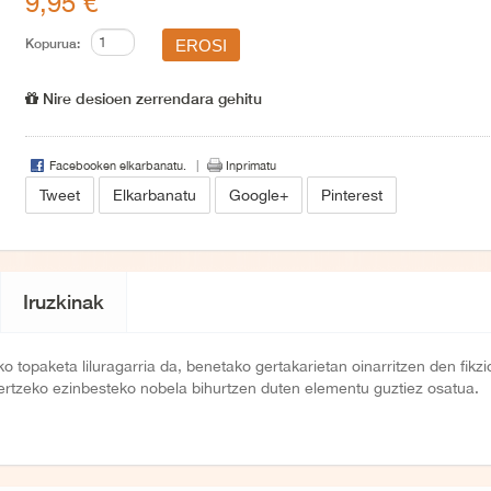
9,95 €
Kopurua:
Nire desioen zerrendara gehitu
Facebooken elkarbanatu.
Inprimatu
Tweet
Elkarbanatu
Google+
Pinterest
Iruzkinak
 topaketa liluragarria da, benetako gertakarietan oinarritzen den fikz
ertzeko ezinbesteko nobela bihurtzen duten elementu guztiez osatua.