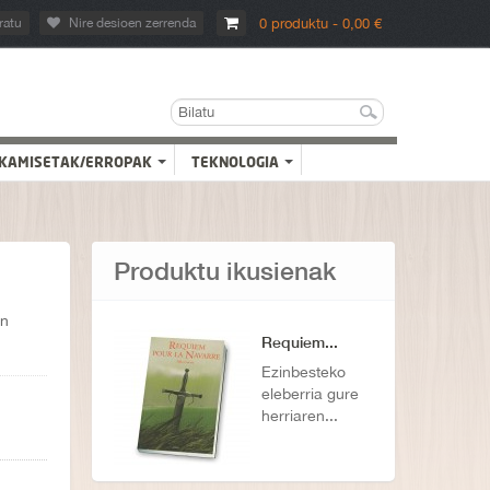
ratu
Nire desioen zerrenda
0 produktu - 0,00 €
KAMISETAK/ERROPAK
TEKNOLOGIA
Produktu ikusienak
en
Requiem...
Ezinbesteko
eleberria gure
herriaren...