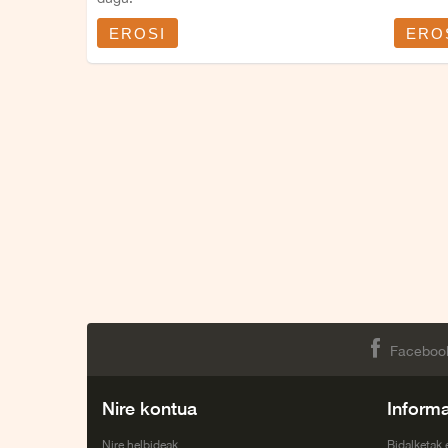
EROSI
ERO
Faceboo
Nire kontua
Inform
Nire helbideak
Bidalketak 