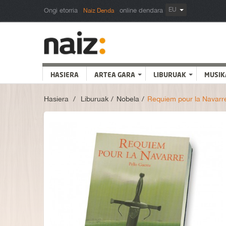
EU
Ongi etorria
online dendara
Naiz Denda
HASIERA
ARTEA GARA
LIBURUAK
MUSIK
Hasiera
>
Liburuak
>
Nobela
>
Requiem pour la Navarr