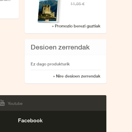
11,95 €
» Promozio berezi guztiak
Desioen zerrendak
Ez dago produkturik
» Nire desioen zerrendak
Youtube
Facebook