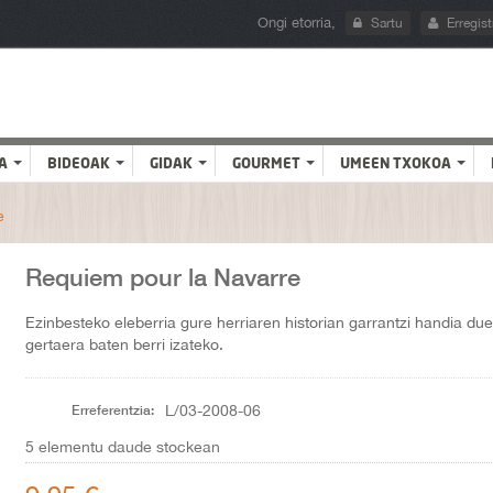
Ongi etorria,
Sartu
Erregist
A
BIDEOAK
GIDAK
GOURMET
UMEEN TXOKOA
e
Requiem pour la Navarre
Ezinbesteko eleberria gure herriaren historian garrantzi handia du
gertaera baten berri izateko.
Erreferentzia:
L/03-2008-06
5
elementu daude stockean