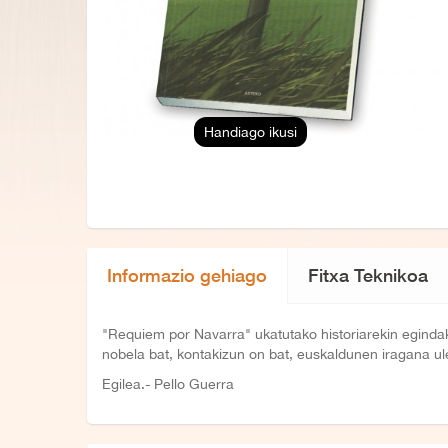
Handiago ikusi
Informazio gehiago
Fitxa Teknikoa
"Requiem por Navarra" ukatutako historiarekin egindako
nobela bat, kontakizun on bat, euskaldunen iragana ul
Egilea.- Pello Guerra