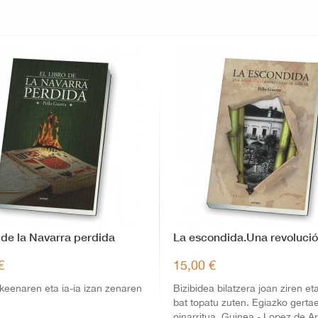
o de la Navarra perdida
La escondida.Una revolución
€
15,00 €
ekeenaren eta ia-ia izan zenaren
Bizibidea bilatzera joan ziren eta
bat topatu zuten. Egiazko gerta
oinarritua. Guinea - Lopez de Ar