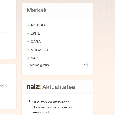
Markak
ASTERO
EKHE
GARA
MUGALARI
NAIZ
Aktualitatea
iozko
Orio izan da azkarrena
Hondarribian eta lidertza
sendotu du