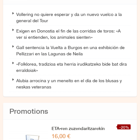
Vollering no quiere esperar y da un nuevo vuelco a la
general del Tour
Exigen en Donostia el fin de las corridas de toros: «A
ver si entienden, los animales sienten»
Gall sentencia la Vuelta a Burgos en una exhibición de
Pellizzari en las Lagunas de Neila
«Folklorea, tradizioa eta herria irudikatzeko bide bat dira
erraldoiak»
Alubia arrocina y un meneíto en el día de los blusas y
neskas veteranas
Promotions
-20%
ETA-ren zuzendaritzarekin
16,00 €
azken elkarrizketa