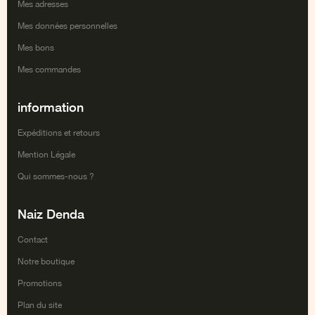
Mes adresses
Mes données personnelles
Mes bons
Mes commandes
information
Expéditions et retours
Mention Légale
Qui sommes-nous ?
Naiz Denda
Contact
Notre boutique
Promotions
Plan du site