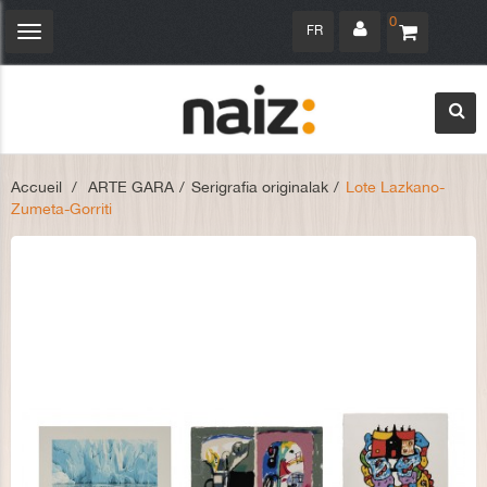
0
FR
Navigation
bascule
Accueil
>
ARTE GARA
>
Serigrafia originalak
>
Lote Lazkano-
Zumeta-Gorriti