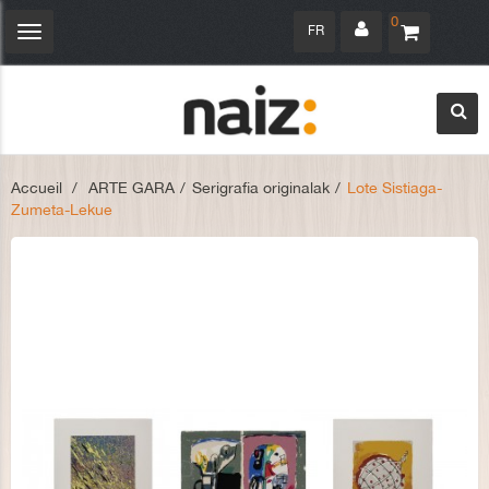
0
FR
Navigation
bascule
Accueil
>
ARTE GARA
>
Serigrafia originalak
>
Lote Sistiaga-
Zumeta-Lekue