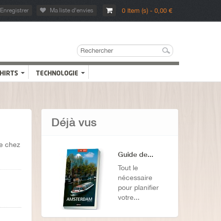
Enregistrer
Ma liste d'envies
0 Item (s) - 0,00 €
SHIRTS
TECHNOLOGIE
Déjà vus
re chez
Guide de...
Tout le
nécessaire
pour planifier
votre...