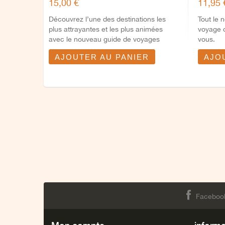
15,00 €
11,95 
Découvrez l’une des destinations les
Tout le 
plus attrayantes et les plus animées
voyage o
avec le nouveau guide de voyages
vous.
Mugalari....
AJOUTER AU PANIER
AJO
Faceboo