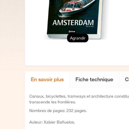
Agrandir
En savoir plus
Fiche technique
C
Canaux, bicyclettes, tramways et architecture constitue
transcende les frontières.
Nombres de pages: 232 pages.
Auteur: Xabier Bañuelos.