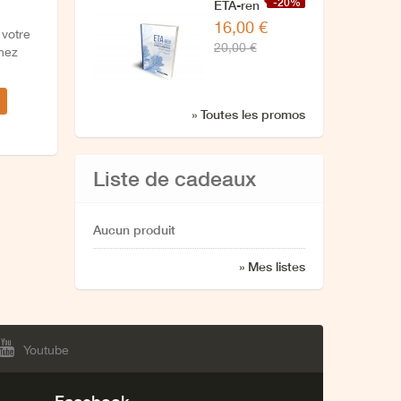
-20%
ETA-ren
16,00 €
zuzendaritzarekin
 votre
20,00 €
azken
chez
elkarrizketa
» Toutes les promos
Liste de cadeaux
Aucun produit
» Mes listes
Youtube