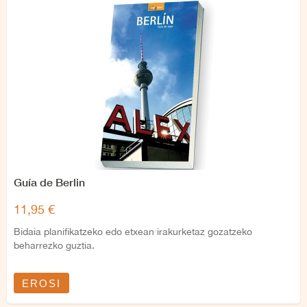
Guía de Berlin
11,95 €
Bidaia planifikatzeko edo etxean irakurketaz gozatzeko
beharrezko guztia.
EROSI