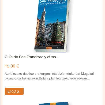
Guía de San Francisco y otros...
15,00 €
Aurki ezazu destino erakargarri eta bizienetako bat Mugalari
bidaia-gida berriarekin.Bidaia planifikatzeko edo etxean...
EROSI