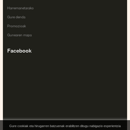
Harremanetarako
Gure denda
Promozioak
Gunearen mapa
Facebook
Gure cookiak eta hirugarren batzuenak erabiltzen ditugu nabigazio esperientzia