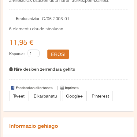
arkitekturak osatzen dute haren aurkezpen-txartela.
Erreferentzia:
G/06-2003-01
6
elementu daude stockean
11,95 €
Kopurua:
Nire desioen zerrendara gehitu
Facebooken elkarbanatu.
Inprimatu
Tweet
Elkarbanatu
Google+
Pinterest
Informazio gehiago