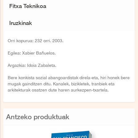
Fitxa Teknikoa
Iruzkinak
Orri kopurua: 232 orri. 2003.
Egilea: Xabier Bañuelos.
Argazkia: Idoia Zabaleta.
Bere konkista sozial abangoardistak direla-eta, hiri honek bere
mugak gainditzen ditu. Kanalek, bizikletek, tranbiek eta
arkitekturak osatzen dute haren aurkezpen-txartela.
Antzeko produktuak