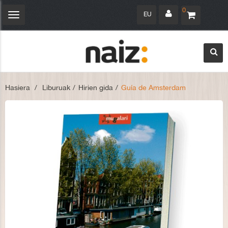
0
EU
Navegación
Toggle
Hasiera
>
Liburuak
>
Hirien gida
>
Guía de Amsterdam