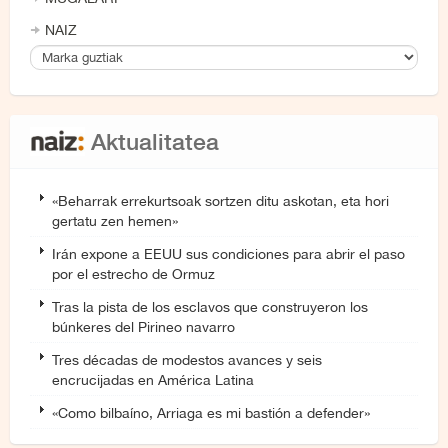
NAIZ
Aktualitatea
«Beharrak errekurtsoak sortzen ditu askotan, eta hori
gertatu zen hemen»
Irán expone a EEUU sus condiciones para abrir el paso
por el estrecho de Ormuz
Tras la pista de los esclavos que construyeron los
búnkeres del Pirineo navarro
Tres décadas de modestos avances y seis
encrucijadas en América Latina
«Como bilbaíno, Arriaga es mi bastión a defender»