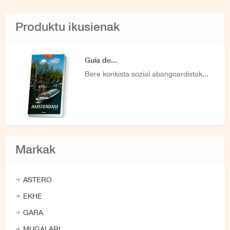
Produktu ikusienak
Guía de...
Bere konkista sozial abangoardistak...
Markak
ASTERO
EKHE
GARA
MUGALARI