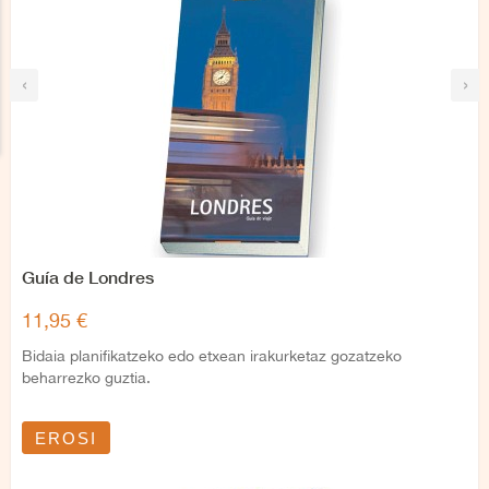
‹
›
Guía de Londres
11,95 €
Bidaia planifikatzeko edo etxean irakurketaz gozatzeko
beharrezko guztia.
EROSI