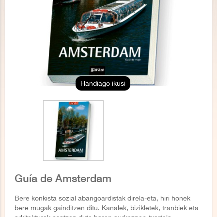
Handiago ikusi
Guía de Amsterdam
Bere konkista sozial abangoardistak direla-eta, hiri honek
bere mugak gainditzen ditu. Kanalek, bizikletek, tranbiek eta