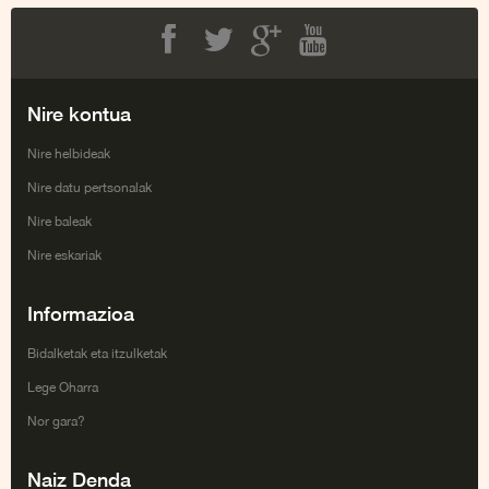
Facebook
Twitter
Google+
Youtube
Nire kontua
Nire helbideak
Nire datu pertsonalak
Nire baleak
Nire eskariak
Informazioa
Bidalketak eta itzulketak
Lege Oharra
Nor gara?
Naiz Denda