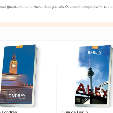
eroaz gozatzeko beharrezko datu guztiak. Oztopoak oztopo bizirik iraut
e Londres
Guía de Berlin