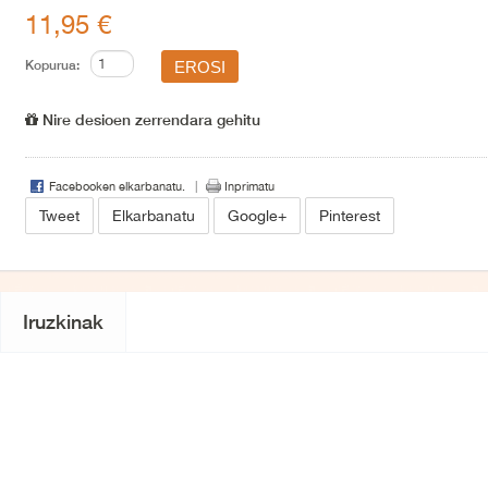
11,95 €
Kopurua:
Nire desioen zerrendara gehitu
Facebooken elkarbanatu.
Inprimatu
Tweet
Elkarbanatu
Google+
Pinterest
Iruzkinak