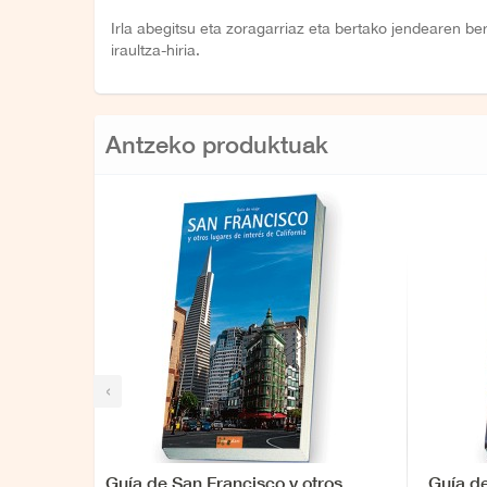
Irla abegitsu eta zoragarriaz eta bertako jendearen b
iraultza-hiria.
Antzeko produktuak
‹
Guía de San Francisco y otros...
Guía d