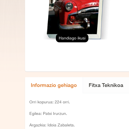
Handiago ikusi
Informazio gehiago
Fitxa Teknikoa
Orri kopurua: 224 orri.
Egilea: Patxi Irurzun.
Argazkia: Idoia Zabaleta.