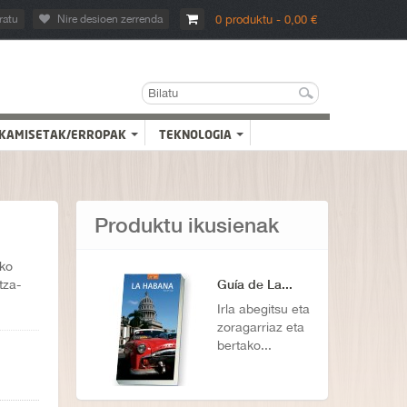
ratu
Nire desioen zerrenda
0 produktu - 0,00 €
KAMISETAK/ERROPAK
TEKNOLOGIA
Produktu ikusienak
eko
Guía de La...
tza-
Irla abegitsu eta
zoragarriaz eta
bertako...