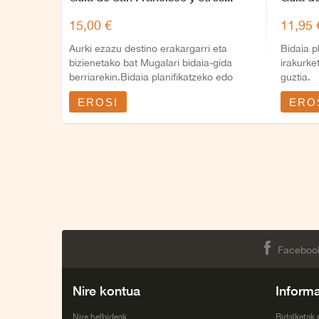
15,00 €
11,95 
Aurki ezazu destino erakargarri eta
Bidaia p
bizienetako bat Mugalari bidaia-gida
irakurk
berriarekin.Bidaia planifikatzeko edo
guztia.
etxean...
EROSI
ERO
Faceboo
Nire kontua
Inform
Nire helbideak
Bidalketak 