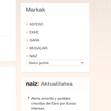
Markak
ASTERO
EKHE
GARA
MUGALARI
NAIZ
Aktualitatea
Alerta amarilla y posibles
crecidas del Ebro por lluvias
intensas