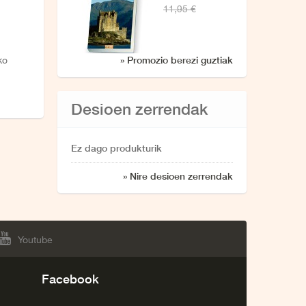
11,95 €
n
» Promozio berezi guztiak
ko
Desioen zerrendak
Ez dago produkturik
» Nire desioen zerrendak
Youtube
Facebook