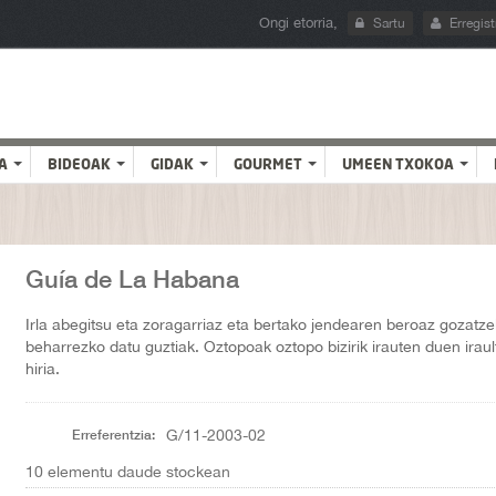
Ongi etorria,
Sartu
Erregist
A
BIDEOAK
GIDAK
GOURMET
UMEEN TXOKOA
Guía de La Habana
Irla abegitsu eta zoragarriaz eta bertako jendearen beroaz gozatz
beharrezko datu guztiak. Oztopoak oztopo bizirik irauten duen iraul
hiria.
Erreferentzia:
G/11-2003-02
10
elementu daude stockean