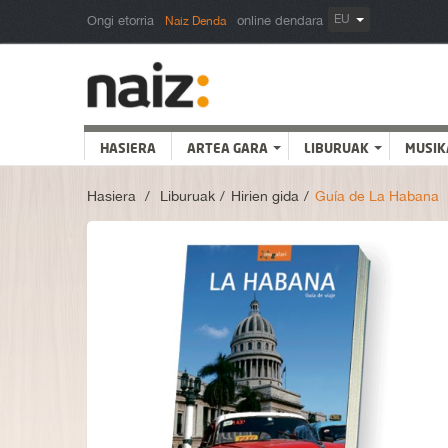
EU
Ongi etorria
online dendara
Naiz Denda
HASIERA
ARTEA GARA
LIBURUAK
MUSIK
Hasiera
>
Liburuak
>
Hirien gida
>
Guía de La Habana