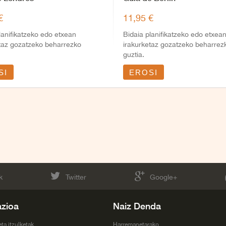
€
11,95 €
lanifikatzeko edo etxean
Bidaia planifikatzeko edo etxea
etaz gozatzeko beharrezko
irakurketaz gozatzeko beharrez
guztia.
SI
EROSI
k
Twitter
Google+
azioa
Naiz Denda
eta itzulketak
Harremanetarako