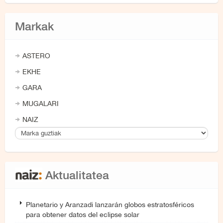
Markak
ASTERO
EKHE
GARA
MUGALARI
NAIZ
Aktualitatea
Planetario y Aranzadi lanzarán globos estratosféricos
para obtener datos del eclipse solar