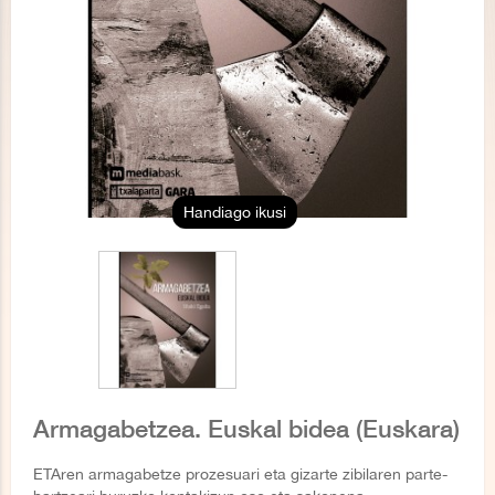
Handiago ikusi
Armagabetzea. Euskal bidea (Euskara)
ETAren armagabetze prozesuari eta gizarte zibilaren
parte-