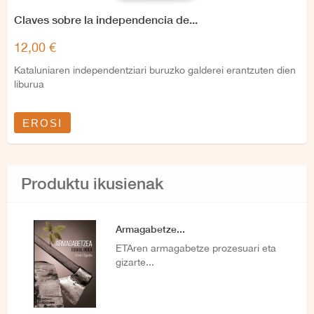
Claves sobre la independencia de...
12,00 €
Kataluniaren independentziari buruzko galderei erantzuten dien
liburua
EROSI
Produktu ikusienak
Armagabetze...
ETAren armagabetze prozesuari eta
gizarte...