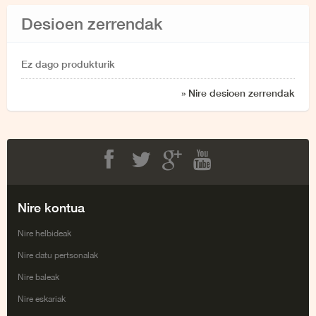
Desioen zerrendak
Ez dago produkturik
» Nire desioen zerrendak
Facebook
Twitter
Google+
Youtube
Nire kontua
Nire helbideak
Nire datu pertsonalak
Nire baleak
Nire eskariak