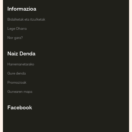
Informazioa
Bidalketak eta itzulketak
Lege Oharra
Nor gara?
Naiz Denda
Harremanetarako
Gure denda
Promozioak
Gunearen mapa
Facebook