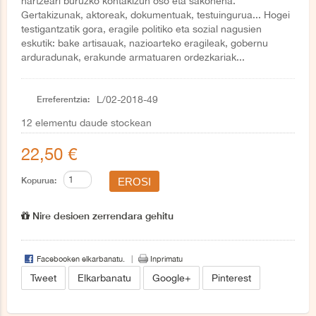
hartzeari buruzko kontakizun oso eta sakonena.
Gertakizunak, aktoreak, dokumentuak, testuingurua... Hogei
testigantzatik gora, eragile politiko eta sozial nagusien
eskutik: bake artisauak, nazioarteko eragileak, gobernu
arduradunak, erakunde armatuaren ordezkariak...
Erreferentzia:
L/02-2018-49
12
elementu daude stockean
22,50 €
Kopurua:
Nire desioen zerrendara gehitu
Facebooken elkarbanatu.
Inprimatu
Tweet
Elkarbanatu
Google+
Pinterest