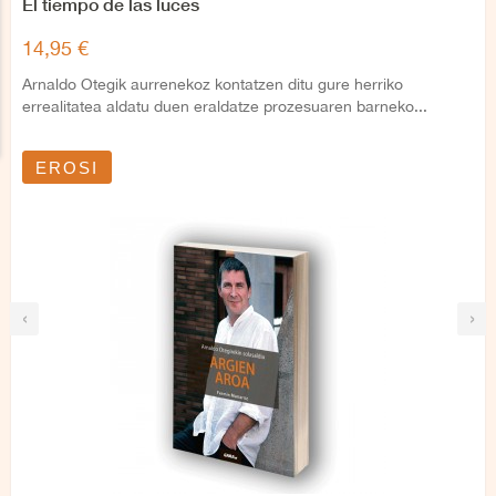
El tiempo de las luces
14,95 €
Arnaldo Otegik aurrenekoz kontatzen ditu gure herriko
errealitatea aldatu duen eraldatze prozesuaren barneko...
EROSI
‹
›