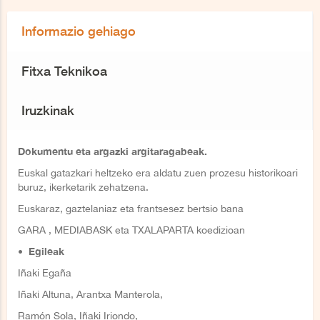
Informazio gehiago
Fitxa Teknikoa
Iruzkinak
Dokumentu eta argazki argitaragabeak.
Euskal gatazkari heltzeko era aldatu zuen prozesu historikoari
buruz, ikerketarik zehatzena.
Euskaraz, gaztelaniaz eta frantsesez bertsio bana
GARA , MEDIABASK eta TXALAPARTA koedizioan
• Egileak
Iñaki Egaña
Iñaki Altuna, Arantxa Manterola,
Ramón Sola, Iñaki Iriondo,