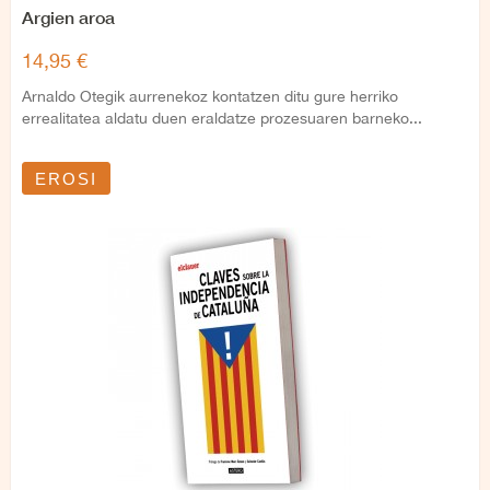
Argien aroa
14,95 €
Arnaldo Otegik aurrenekoz kontatzen ditu gure herriko
errealitatea aldatu duen eraldatze prozesuaren barneko...
EROSI