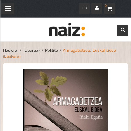
0
EU
Navegación
Toggle
Hasiera
>
Liburuak
>
Politika
>
Armagabetzea. Euskal bidea
(Euskara)