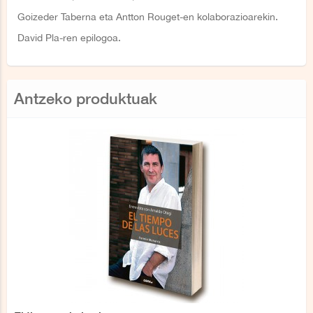
Goizeder Taberna eta Antton Rouget-en kolaborazioarekin.
David Pla-ren epilogoa.
Antzeko produktuak