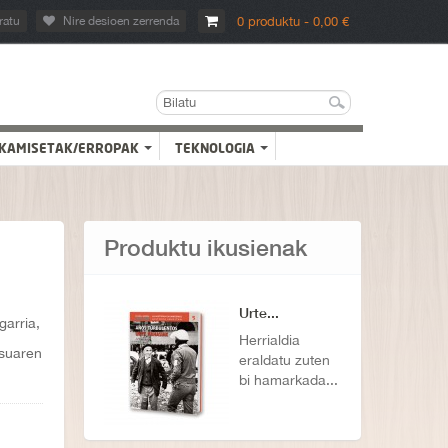
ratu
Nire desioen zerrenda
0 produktu - 0,00 €
KAMISETAK/ERROPAK
TEKNOLOGIA
Produktu ikusienak
Urte...
garria,
Herrialdia
tsuaren
eraldatu zuten
bi hamarkada...