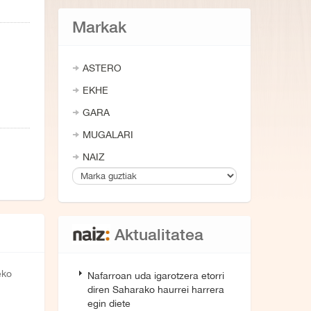
Markak
ASTERO
EKHE
GARA
MUGALARI
NAIZ
Aktualitatea
eko
Nafarroan uda igarotzera etorri
diren Saharako haurrei harrera
egin diete