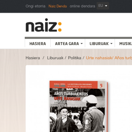
EU
Ongi etorria
online dendara
Naiz Denda
HASIERA
ARTEA GARA
LIBURUAK
MUSIK
Hasiera
>
Liburuak
>
Politika
>
Urte nahasiak/ Años tur