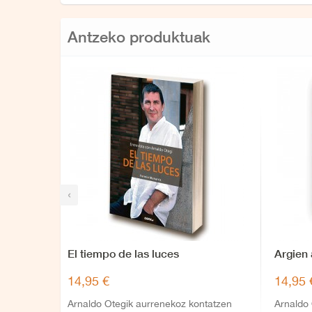
Antzeko produktuak
‹
El tiempo de las luces
Argien
14,95 €
14,95 
Arnaldo Otegik aurrenekoz kontatzen
Arnaldo