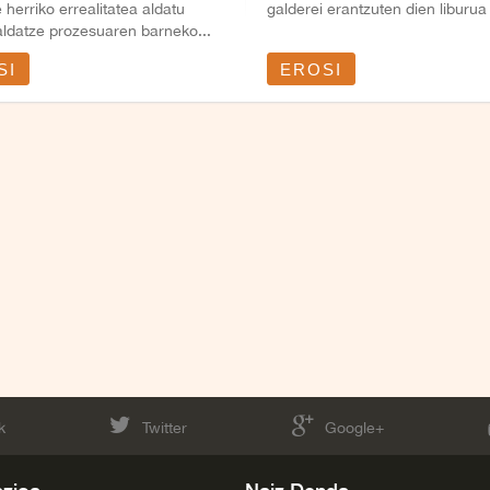
e herriko errealitatea aldatu
galderei erantzuten dien liburua
ldatze prozesuaren barneko...
SI
EROSI
k
Twitter
Google+