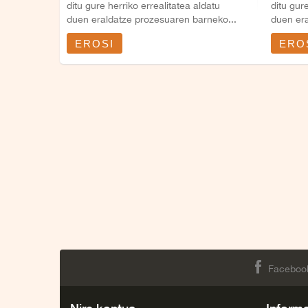
ditu gure herriko errealitatea aldatu
ditu gur
duen eraldatze prozesuaren barneko...
duen era
EROSI
ERO
Faceboo