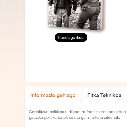
Handiago ikusi
Informazio gehiago
Fitxa Teknikoa
Gertakizun politikoak, diktadura frankistaren amaier
gatazka politika batek su eta gar markatu zituenak.