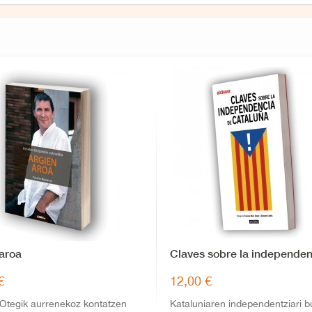
 aroa
Claves sobre la independen
de...
€
12,00 €
 Otegik aurrenekoz kontatzen
Kataluniaren independentziari 