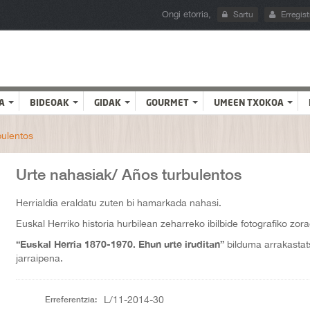
Ongi etorria,
Sartu
Erregist
A
BIDEOAK
GIDAK
GOURMET
UMEEN TXOKOA
bulentos
Urte nahasiak/ Años turbulentos
Herrialdia eraldatu zuten bi hamarkada nahasi.
Euskal Herriko historia hurbilean zeharreko ibilbide fotografiko zora
“Euskal Herria 1870-1970. Ehun urte iruditan”
bilduma arrakasta
jarraipena.
Erreferentzia:
L/11-2014-30