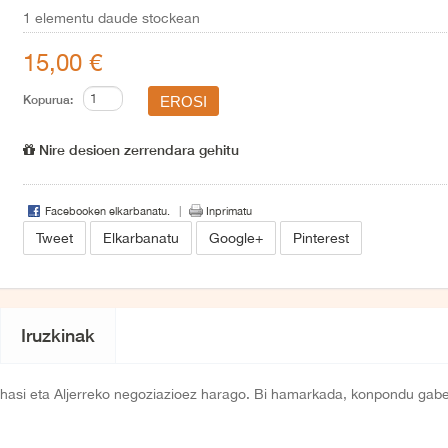
1
elementu daude stockean
15,00 €
Kopurua:
Nire desioen zerrendara gehitu
Facebooken elkarbanatu.
Inprimatu
Tweet
Elkarbanatu
Google+
Pinterest
Iruzkinak
an hasi eta Aljerreko negoziazioez harago. Bi hamarkada, konpondu gab