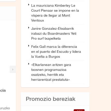
La mauriciana Kimberley Le
Court Pienaar se impone en la
víspera de llegar al Mont
Ventoux
Janire Gonzalez-Etxabarrik
irabazi du Boardmasters Yeti
Pro surf txapelketa
Felix Gall marca la diferencia
en el puerto del Escudo y lidera
la Vuelta a Burgos
«Elkarlanean aritzen gara
›
txosnen programazioa
osatzeko, herritik eta
herriarentzat prestatuta»
cia
Promozio bereziak
buruzko